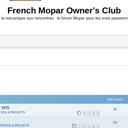
French Mopar Owner's Club
 la mécanique aux rencontres : le forum Mopar pour les vrais passionn
RÉPONSES
 1970
R
46
TION & PROJETS
1
2
3
4
é
R
69
p
TATION & PROJETS
1
2
3
4
5