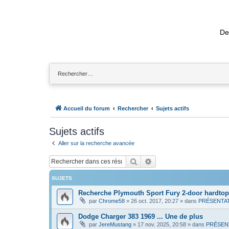
De
Accueil du forum
Rechercher
Sujets actifs
Sujets actifs
Aller sur la recherche avancée
Rechercher
Recherche avancée
SUJETS
Recherche Plymouth Sport Fury 2-door hardtop
par
Chrome58
»
26 oct. 2017, 20:27
» dans
PRÉSENTA
Dodge Charger 383 1969 ... Une de plus
par
JereMustang
»
17 nov. 2025, 20:58
» dans
PRÉSEN