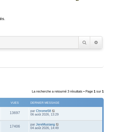
és.
Rechercher
Recherche avancée
La recherche a retourné 3 résultats • Page
1
sur
1
VUES
DERNIER MESSAGE
D
par
Chrome58
V
13697
e
06 août 2026, 13:29
r
u
n
D
par
JereMustang
i
V
17406
e
e
04 août 2026, 14:49
e
r
r