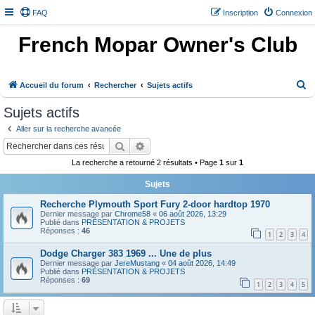
FAQ
Inscription
Connexion
French Mopar Owner's Club
R
Accueil du forum
Rechercher
Sujets actifs
e
Sujets actifs
c
Aller sur la recherche avancée
h
Rechercher
Recherche avancée
e
La recherche a retourné 2 résultats • Page
1
sur
1
r
Sujets
c
h
Recherche Plymouth Sport Fury 2-door hardtop 1970
Dernier message par
Chrome58
«
06 août 2026, 13:29
e
Publié dans
PRÉSENTATION & PROJETS
Réponses :
46
1
2
3
4
r
Dodge Charger 383 1969 ... Une de plus
Dernier message par
JereMustang
«
04 août 2026, 14:49
Publié dans
PRÉSENTATION & PROJETS
Réponses :
69
1
2
3
4
5