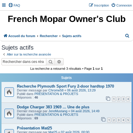
FAQ
Inscription
Connexion
French Mopar Owner's Club
R
Accueil du forum
Rechercher
Sujets actifs
e
Sujets actifs
c
Aller sur la recherche avancée
h
Rechercher
Recherche avancée
e
La recherche a retourné 3 résultats • Page
1
sur
1
r
Sujets
c
h
Recherche Plymouth Sport Fury 2-door hardtop 1970
Dernier message par
Chrome58
«
06 août 2026, 13:29
e
Publié dans
PRÉSENTATION & PROJETS
Réponses :
46
1
2
3
4
r
Dodge Charger 383 1969 ... Une de plus
Dernier message par
JereMustang
«
04 août 2026, 14:49
Publié dans
PRÉSENTATION & PROJETS
Réponses :
69
1
2
3
4
5
Présentation Mat25
Dernier message par
Mat25
«
02 août 2026, 00:00