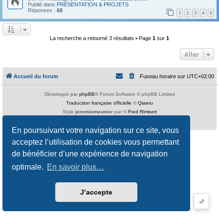
Publié dans
PRÉSENTATION & PROJETS
Réponses :
68
1
2
3
4
5
La recherche a retourné 3 résultats • Page
1
sur
1
Aller
Accueil du forum
Fuseau horaire sur
UTC+02:00
Développé par
phpBB
® Forum Software © phpBB Limited
Traduction française officielle
©
Qiaeru
Style
jeremiemeunier
par ©
Fred Rimbert
Confidentialité
|
Conditions
En poursuivant votre navigation sur ce site, vous
acceptez l’utilisation de cookies vous permettant
de bénéficier d’une expérience de navigation
optimale.
En savoir plus…
J’accepte
🌙