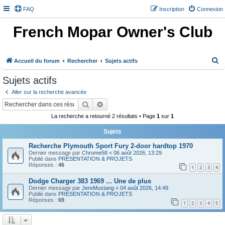
FAQ
Inscription
Connexion
French Mopar Owner's Club
R
Accueil du forum
Rechercher
Sujets actifs
e
Sujets actifs
c
Aller sur la recherche avancée
h
Rechercher
Recherche avancée
e
La recherche a retourné 2 résultats • Page
1
sur
1
r
Sujets
c
h
Recherche Plymouth Sport Fury 2-door hardtop 1970
Dernier message par
Chrome58
«
06 août 2026, 13:29
e
Publié dans
PRÉSENTATION & PROJETS
Réponses :
46
1
2
3
4
r
Dodge Charger 383 1969 ... Une de plus
Dernier message par
JereMustang
«
04 août 2026, 14:49
Publié dans
PRÉSENTATION & PROJETS
Réponses :
69
1
2
3
4
5