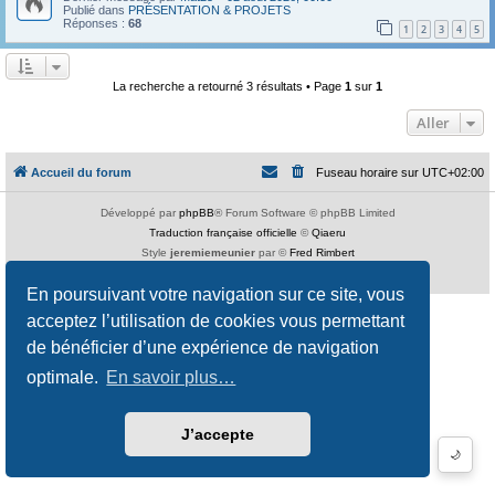
Publié dans
PRÉSENTATION & PROJETS
Réponses :
68
1
2
3
4
5
La recherche a retourné 3 résultats • Page
1
sur
1
Aller
Accueil du forum
Fuseau horaire sur
UTC+02:00
Développé par
phpBB
® Forum Software © phpBB Limited
Traduction française officielle
©
Qiaeru
Style
jeremiemeunier
par ©
Fred Rimbert
Confidentialité
|
Conditions
En poursuivant votre navigation sur ce site, vous
acceptez l’utilisation de cookies vous permettant
de bénéficier d’une expérience de navigation
optimale.
En savoir plus…
J’accepte
🌙