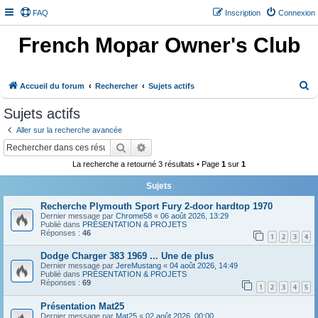
FAQ
Inscription
Connexion
French Mopar Owner's Club
R
Accueil du forum
Rechercher
Sujets actifs
e
Sujets actifs
c
Aller sur la recherche avancée
h
Rechercher
Recherche avancée
e
La recherche a retourné 3 résultats • Page
1
sur
1
r
Sujets
c
h
Recherche Plymouth Sport Fury 2-door hardtop 1970
Dernier message par
Chrome58
«
06 août 2026, 13:29
e
Publié dans
PRÉSENTATION & PROJETS
Réponses :
46
1
2
3
4
r
Dodge Charger 383 1969 ... Une de plus
Dernier message par
JereMustang
«
04 août 2026, 14:49
Publié dans
PRÉSENTATION & PROJETS
Réponses :
69
1
2
3
4
5
Présentation Mat25
Dernier message par
Mat25
«
02 août 2026, 00:00