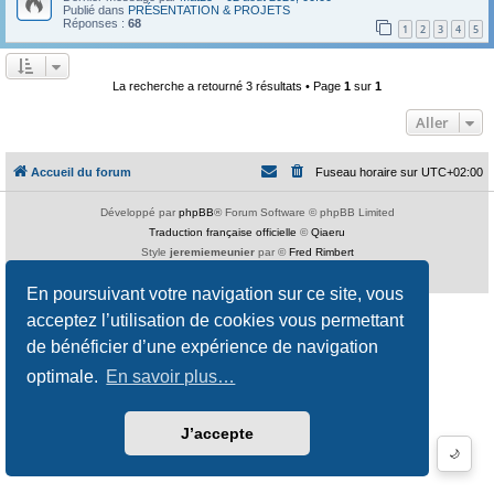
Publié dans
PRÉSENTATION & PROJETS
Réponses :
68
1
2
3
4
5
La recherche a retourné 3 résultats • Page
1
sur
1
Aller
Accueil du forum
Fuseau horaire sur
UTC+02:00
Développé par
phpBB
® Forum Software © phpBB Limited
Traduction française officielle
©
Qiaeru
Style
jeremiemeunier
par ©
Fred Rimbert
Confidentialité
|
Conditions
En poursuivant votre navigation sur ce site, vous
acceptez l’utilisation de cookies vous permettant
de bénéficier d’une expérience de navigation
optimale.
En savoir plus…
J’accepte
🌙