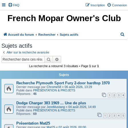
FAQ
Inscription
Connexion
French Mopar Owner's Club
R
Accueil du forum
Rechercher
Sujets actifs
e
Sujets actifs
c
Aller sur la recherche avancée
h
Rechercher
Recherche avancée
e
La recherche a retourné 3 résultats • Page
1
sur
1
r
Sujets
c
h
Recherche Plymouth Sport Fury 2-door hardtop 1970
Dernier message par
Chrome58
«
06 août 2026, 13:29
e
Publié dans
PRÉSENTATION & PROJETS
Réponses :
46
1
2
3
4
r
Dodge Charger 383 1969 ... Une de plus
Dernier message par
JereMustang
«
04 août 2026, 14:49
Publié dans
PRÉSENTATION & PROJETS
Réponses :
69
1
2
3
4
5
Présentation Mat25
Dernier message par
Mat25
«
02 août 2026, 00:00