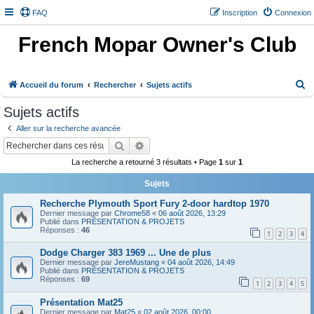
FAQ
Inscription
Connexion
French Mopar Owner's Club
R
Accueil du forum
Rechercher
Sujets actifs
e
Sujets actifs
c
Aller sur la recherche avancée
h
Rechercher
Recherche avancée
e
La recherche a retourné 3 résultats • Page
1
sur
1
r
Sujets
c
h
Recherche Plymouth Sport Fury 2-door hardtop 1970
Dernier message par
Chrome58
«
06 août 2026, 13:29
e
Publié dans
PRÉSENTATION & PROJETS
Réponses :
46
1
2
3
4
r
Dodge Charger 383 1969 ... Une de plus
Dernier message par
JereMustang
«
04 août 2026, 14:49
Publié dans
PRÉSENTATION & PROJETS
Réponses :
69
1
2
3
4
5
Présentation Mat25
Dernier message par
Mat25
«
02 août 2026, 00:00