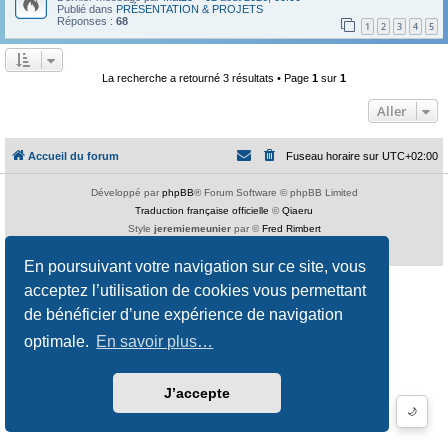
Publié dans
PRÉSENTATION & PROJETS
Réponses :
68
1
2
3
4
5
La recherche a retourné 3 résultats • Page
1
sur
1
Aller
Accueil du forum
Fuseau horaire sur
UTC+02:00
Développé par
phpBB
® Forum Software © phpBB Limited
Traduction française officielle
©
Qiaeru
Style
jeremiemeunier
par ©
Fred Rimbert
Confidentialité
|
Conditions
En poursuivant votre navigation sur ce site, vous
acceptez l’utilisation de cookies vous permettant
de bénéficier d’une expérience de navigation
optimale.
En savoir plus…
J’accepte
🌙