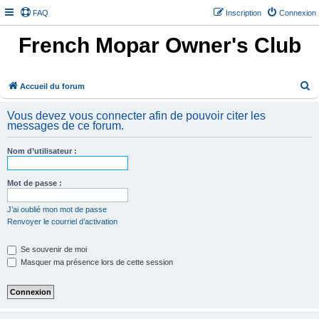
FAQ
Inscription
Connexion
French Mopar Owner's Club
R
Accueil du forum
e
Vous devez vous connecter afin de pouvoir citer les
c
messages de ce forum.
h
Nom d’utilisateur :
e
r
Mot de passe :
c
h
J’ai oublié mon mot de passe
Renvoyer le courriel d’activation
e
r
Se souvenir de moi
Masquer ma présence lors de cette session