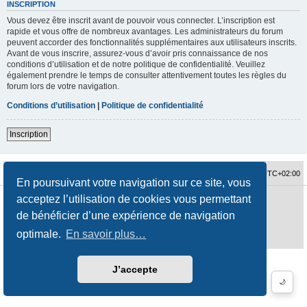
INSCRIPTION
Vous devez être inscrit avant de pouvoir vous connecter. L’inscription est
rapide et vous offre de nombreux avantages. Les administrateurs du forum
peuvent accorder des fonctionnalités supplémentaires aux utilisateurs inscrits.
Avant de vous inscrire, assurez-vous d’avoir pris connaissance de nos
conditions d’utilisation et de notre politique de confidentialité. Veuillez
également prendre le temps de consulter attentivement toutes les règles du
forum lors de votre navigation.
Conditions d’utilisation
|
Politique de confidentialité
Inscription
Accueil du forum
Fuseau horaire sur
UTC+02:00
En poursuivant votre navigation sur ce site, vous
acceptez l’utilisation de cookies vous permettant
Développé par
phpBB
® Forum Software © phpBB Limited
Traduction française officielle
©
Qiaeru
de bénéficier d’une expérience de navigation
Style
jeremiemeunier
par ©
Fred Rimbert
optimale.
En savoir plus…
Confidentialité
|
Conditions
J’accepte
🌙