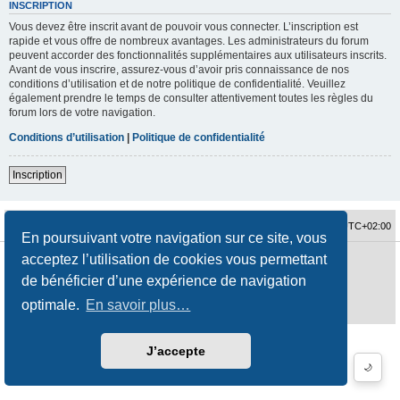
INSCRIPTION
Vous devez être inscrit avant de pouvoir vous connecter. L’inscription est
rapide et vous offre de nombreux avantages. Les administrateurs du forum
peuvent accorder des fonctionnalités supplémentaires aux utilisateurs inscrits.
Avant de vous inscrire, assurez-vous d’avoir pris connaissance de nos
conditions d’utilisation et de notre politique de confidentialité. Veuillez
également prendre le temps de consulter attentivement toutes les règles du
forum lors de votre navigation.
Conditions d’utilisation
|
Politique de confidentialité
Inscription
Accueil du forum
Fuseau horaire sur
UTC+02:00
En poursuivant votre navigation sur ce site, vous
acceptez l’utilisation de cookies vous permettant
Développé par
phpBB
® Forum Software © phpBB Limited
Traduction française officielle
©
Qiaeru
de bénéficier d’une expérience de navigation
Style
jeremiemeunier
par ©
Fred Rimbert
optimale.
En savoir plus…
Confidentialité
|
Conditions
J’accepte
🌙