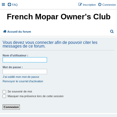
FAQ
Inscription
Connexion
French Mopar Owner's Club
R
Accueil du forum
e
Vous devez vous connecter afin de pouvoir citer les
c
messages de ce forum.
h
Nom d’utilisateur :
e
r
Mot de passe :
c
h
J’ai oublié mon mot de passe
Renvoyer le courriel d’activation
e
r
Se souvenir de moi
Masquer ma présence lors de cette session