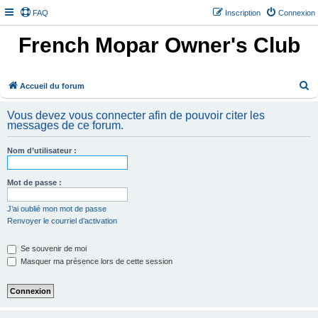
FAQ
Inscription
Connexion
French Mopar Owner's Club
R
Accueil du forum
e
Vous devez vous connecter afin de pouvoir citer les
c
messages de ce forum.
h
Nom d’utilisateur :
e
r
Mot de passe :
c
h
J’ai oublié mon mot de passe
Renvoyer le courriel d’activation
e
r
Se souvenir de moi
Masquer ma présence lors de cette session