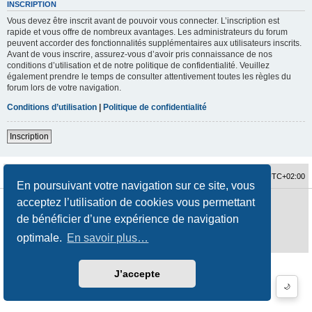
INSCRIPTION
Vous devez être inscrit avant de pouvoir vous connecter. L’inscription est
rapide et vous offre de nombreux avantages. Les administrateurs du forum
peuvent accorder des fonctionnalités supplémentaires aux utilisateurs inscrits.
Avant de vous inscrire, assurez-vous d’avoir pris connaissance de nos
conditions d’utilisation et de notre politique de confidentialité. Veuillez
également prendre le temps de consulter attentivement toutes les règles du
forum lors de votre navigation.
Conditions d’utilisation
|
Politique de confidentialité
Inscription
Accueil du forum
Fuseau horaire sur
UTC+02:00
En poursuivant votre navigation sur ce site, vous
acceptez l’utilisation de cookies vous permettant
Développé par
phpBB
® Forum Software © phpBB Limited
Traduction française officielle
©
Qiaeru
de bénéficier d’une expérience de navigation
Style
jeremiemeunier
par ©
Fred Rimbert
optimale.
En savoir plus…
Confidentialité
|
Conditions
J’accepte
🌙