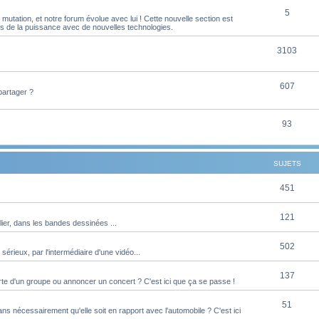
S
5
j
t
utation, et notre forum évolue avec lui ! Cette nouvelle section est
es de la puissance avec de nouvelles technologies.
u
e
s
j
S
3103
t
e
u
s
S
607
t
j
partager ?
u
s
e
j
S
93
t
e
u
s
t
j
SUJETS
s
e
S
451
t
u
s
S
121
ier, dans les bandes dessinées ...
j
u
e
S
502
 sérieux, par l'intermédiaire d'une vidéo...
j
t
u
e
S
137
s
te d'un groupe ou annoncer un concert ? C'est ici que ça se passe !
j
t
u
e
S
51
s
s nécessairement qu'elle soit en rapport avec l'automobile ? C'est ici
j