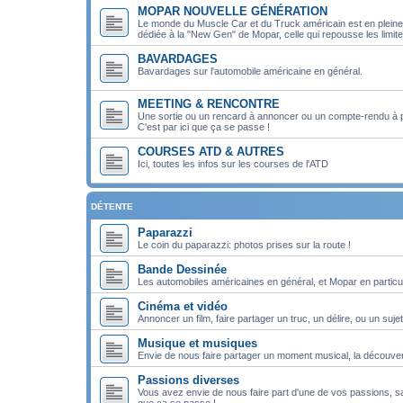
MOPAR NOUVELLE GÉNÉRATION
Le monde du Muscle Car et du Truck américain est en pleine m
dédiée à la "New Gen" de Mopar, celle qui repousse les limit
BAVARDAGES
Bavardages sur l'automobile américaine en général.
MEETING & RENCONTRE
Une sortie ou un rencard à annoncer ou un compte-rendu à 
C'est par ici que ça se passe !
COURSES ATD & AUTRES
Ici, toutes les infos sur les courses de l'ATD
DÉTENTE
Paparazzi
Le coin du paparazzi: photos prises sur la route !
Bande Dessinée
Les automobiles américaines en général, et Mopar en particul
Cinéma et vidéo
Annoncer un film, faire partager un truc, un délire, ou un sujet
Musique et musiques
Envie de nous faire partager un moment musical, la découver
Passions diverses
Vous avez envie de nous faire part d'une de vos passions, san
que ça se passe !