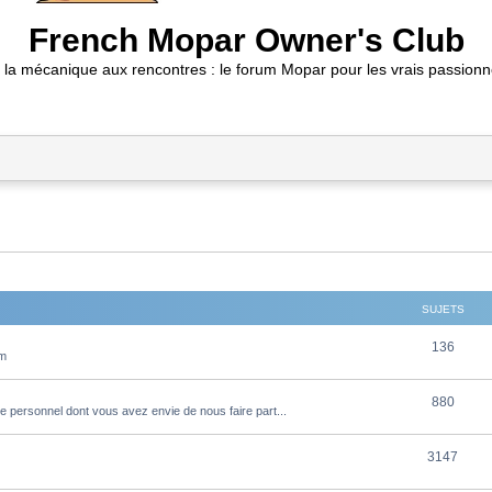
French Mopar Owner's Club
 la mécanique aux rencontres : le forum Mopar pour les vrais passionn
SUJETS
S
136
um
u
S
880
j
e personnel dont vous avez envie de nous faire part...
u
e
S
3147
j
t
u
e
s