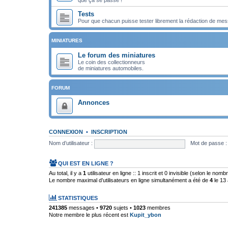
Tests
Pour que chacun puisse tester librement la rédaction de mes
MINIATURES
Le forum des miniatures
Le coin des collectionneurs
de miniatures automobiles.
FORUM
Annonces
CONNEXION
•
INSCRIPTION
Nom d’utilisateur :
Mot de passe :
QUI EST EN LIGNE ?
Au total, il y a
1
utilisateur en ligne :: 1 inscrit et 0 invisible (selon le nom
Le nombre maximal d’utilisateurs en ligne simultanément a été de
4
le 13 
STATISTIQUES
241385
messages •
9720
sujets •
1023
membres
Notre membre le plus récent est
Kupit_ybon