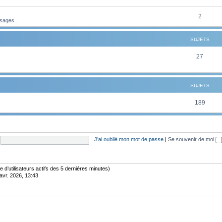
t
u
e
s
j
S
2
sages...
t
e
u
s
SUJETS
t
j
s
e
S
27
t
u
s
j
SUJETS
e
S
189
t
u
s
j
J’ai oublié mon mot de passe
|
Se souvenir de moi
e
t
s
bre d’utilisateurs actifs des 5 dernières minutes)
avr. 2026, 13:43