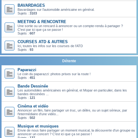
BAVARDAGES
Bavardages sur l'automobile américaine en général.
Sujets :
3103
MEETING & RENCONTRE
Une sortie ou un rencard à annoncer ou un compte-rendu à partager ?
C'est par ici que ça se passe !
Sujets :
607
COURSES ATD & AUTRES
Ici, toutes les infos sur les courses de l'ATD
Sujets :
93
Détente
Paparazzi
Le coin du paparazzi: photos prises sur la route !
Sujets :
451
Bande Dessinée
Les automobiles américaines en général, et Mopar en particulier, dans les
bandes dessinées ...
Sujets :
121
Cinéma et vidéo
Annoncer un film, faire partager un truc, un délire, ou un sujet sérieux, par
l'intermédiaire d'une vidéo...
Sujets :
502
Musique et musiques
Envie de nous faire partager un moment musical, la découverte d'un groupe ou
annoncer un concert ? C'est ici que ça se passe !
Sujets :
137