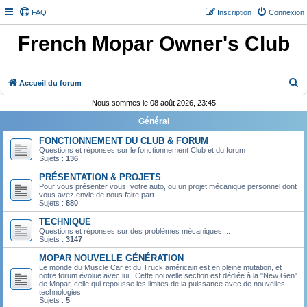
FAQ
Inscription
Connexion
French Mopar Owner's Club
R
Accueil du forum
e
Nous sommes le 08 août 2026, 23:45
c
Général
h
FONCTIONNEMENT DU CLUB & FORUM
e
Questions et réponses sur le fonctionnement Club et du forum
Sujets :
136
r
PRÉSENTATION & PROJETS
c
Pour vous présenter vous, votre auto, ou un projet mécanique personnel dont
vous avez envie de nous faire part...
h
Sujets :
880
e
TECHNIQUE
r
Questions et réponses sur des problèmes mécaniques ...
Sujets :
3147
MOPAR NOUVELLE GÉNÉRATION
Le monde du Muscle Car et du Truck américain est en pleine mutation, et
notre forum évolue avec lui ! Cette nouvelle section est dédiée à la "New Gen"
de Mopar, celle qui repousse les limites de la puissance avec de nouvelles
technologies.
Sujets :
5