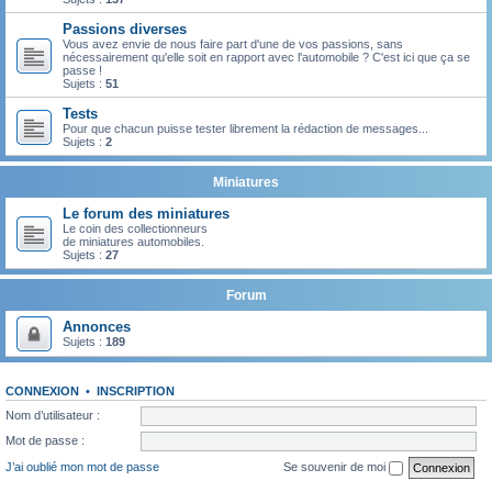
Passions diverses
Vous avez envie de nous faire part d'une de vos passions, sans
nécessairement qu'elle soit en rapport avec l'automobile ? C'est ici que ça se
passe !
Sujets :
51
Tests
Pour que chacun puisse tester librement la rédaction de messages...
Sujets :
2
Miniatures
Le forum des miniatures
Le coin des collectionneurs
de miniatures automobiles.
Sujets :
27
Forum
Annonces
Sujets :
189
CONNEXION
•
INSCRIPTION
Nom d’utilisateur :
Mot de passe :
J’ai oublié mon mot de passe
Se souvenir de moi