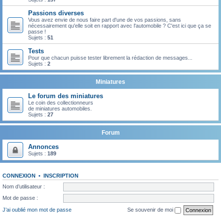
Passions diverses
Vous avez envie de nous faire part d'une de vos passions, sans
nécessairement qu'elle soit en rapport avec l'automobile ? C'est ici que ça se
passe !
Sujets :
51
Tests
Pour que chacun puisse tester librement la rédaction de messages...
Sujets :
2
Miniatures
Le forum des miniatures
Le coin des collectionneurs
de miniatures automobiles.
Sujets :
27
Forum
Annonces
Sujets :
189
CONNEXION
•
INSCRIPTION
Nom d’utilisateur :
Mot de passe :
J’ai oublié mon mot de passe
Se souvenir de moi