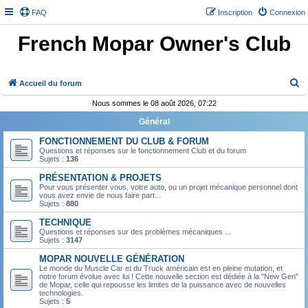
FAQ
Inscription
Connexion
French Mopar Owner's Club
R
Accueil du forum
e
Nous sommes le 08 août 2026, 07:22
c
Général
h
FONCTIONNEMENT DU CLUB & FORUM
e
Questions et réponses sur le fonctionnement Club et du forum
Sujets :
136
r
PRÉSENTATION & PROJETS
c
Pour vous présenter vous, votre auto, ou un projet mécanique personnel dont
vous avez envie de nous faire part...
h
Sujets :
880
e
TECHNIQUE
r
Questions et réponses sur des problèmes mécaniques ...
Sujets :
3147
MOPAR NOUVELLE GÉNÉRATION
Le monde du Muscle Car et du Truck américain est en pleine mutation, et
notre forum évolue avec lui ! Cette nouvelle section est dédiée à la "New Gen"
de Mopar, celle qui repousse les limites de la puissance avec de nouvelles
technologies.
Sujets :
5