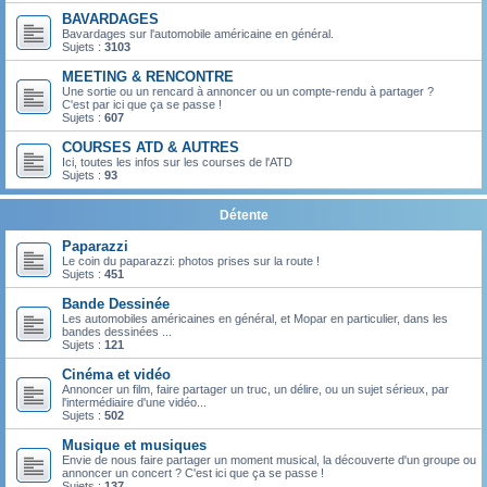
BAVARDAGES
Bavardages sur l'automobile américaine en général.
Sujets :
3103
MEETING & RENCONTRE
Une sortie ou un rencard à annoncer ou un compte-rendu à partager ?
C'est par ici que ça se passe !
Sujets :
607
COURSES ATD & AUTRES
Ici, toutes les infos sur les courses de l'ATD
Sujets :
93
Détente
Paparazzi
Le coin du paparazzi: photos prises sur la route !
Sujets :
451
Bande Dessinée
Les automobiles américaines en général, et Mopar en particulier, dans les
bandes dessinées ...
Sujets :
121
Cinéma et vidéo
Annoncer un film, faire partager un truc, un délire, ou un sujet sérieux, par
l'intermédiaire d'une vidéo...
Sujets :
502
Musique et musiques
Envie de nous faire partager un moment musical, la découverte d'un groupe ou
annoncer un concert ? C'est ici que ça se passe !
Sujets :
137