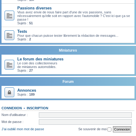
Passions diverses
Vous avez envie de nous faire part d'une de vos passions, sans
nécessairement qu'elle soit en rapport avec l'automobile ? C'est ici que ça se
passe !
Sujets :
51
Tests
Pour que chacun puisse tester librement la rédaction de messages...
Sujets :
2
Miniatures
Le forum des miniatures
Le coin des collectionneurs
de miniatures automobiles.
Sujets :
27
Forum
Annonces
Sujets :
189
CONNEXION
•
INSCRIPTION
Nom d’utilisateur :
Mot de passe :
J’ai oublié mon mot de passe
Se souvenir de moi