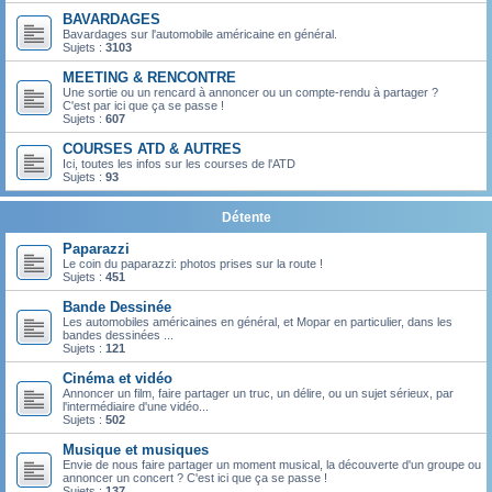
BAVARDAGES
Bavardages sur l'automobile américaine en général.
Sujets :
3103
MEETING & RENCONTRE
Une sortie ou un rencard à annoncer ou un compte-rendu à partager ?
C'est par ici que ça se passe !
Sujets :
607
COURSES ATD & AUTRES
Ici, toutes les infos sur les courses de l'ATD
Sujets :
93
Détente
Paparazzi
Le coin du paparazzi: photos prises sur la route !
Sujets :
451
Bande Dessinée
Les automobiles américaines en général, et Mopar en particulier, dans les
bandes dessinées ...
Sujets :
121
Cinéma et vidéo
Annoncer un film, faire partager un truc, un délire, ou un sujet sérieux, par
l'intermédiaire d'une vidéo...
Sujets :
502
Musique et musiques
Envie de nous faire partager un moment musical, la découverte d'un groupe ou
annoncer un concert ? C'est ici que ça se passe !
Sujets :
137