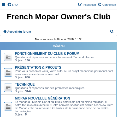
FAQ
Inscription
Connexion
French Mopar Owner's Club
R
Accueil du forum
e
Nous sommes le 09 août 2026, 18:33
c
Général
h
FONCTIONNEMENT DU CLUB & FORUM
e
Questions et réponses sur le fonctionnement Club et du forum
Sujets :
136
r
PRÉSENTATION & PROJETS
c
Pour vous présenter vous, votre auto, ou un projet mécanique personnel dont
vous avez envie de nous faire part...
h
Sujets :
880
e
TECHNIQUE
r
Questions et réponses sur des problèmes mécaniques ...
Sujets :
3147
MOPAR NOUVELLE GÉNÉRATION
Le monde du Muscle Car et du Truck américain est en pleine mutation, et
notre forum évolue avec lui ! Cette nouvelle section est dédiée à la "New Gen"
de Mopar, celle qui repousse les limites de la puissance avec de nouvelles
technologies.
Sujets :
5