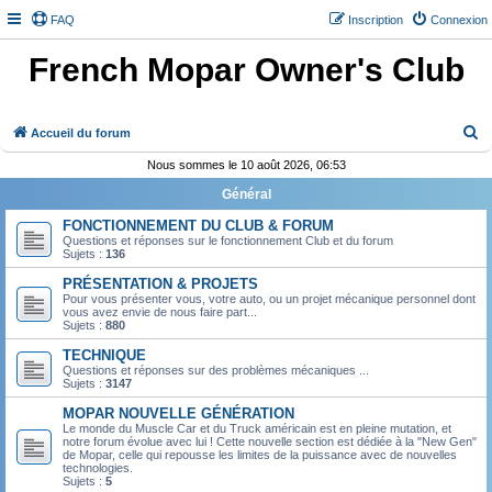
FAQ
Inscription
Connexion
French Mopar Owner's Club
R
Accueil du forum
e
Nous sommes le 10 août 2026, 06:53
c
Général
h
FONCTIONNEMENT DU CLUB & FORUM
e
Questions et réponses sur le fonctionnement Club et du forum
Sujets :
136
r
PRÉSENTATION & PROJETS
c
Pour vous présenter vous, votre auto, ou un projet mécanique personnel dont
vous avez envie de nous faire part...
h
Sujets :
880
e
TECHNIQUE
r
Questions et réponses sur des problèmes mécaniques ...
Sujets :
3147
MOPAR NOUVELLE GÉNÉRATION
Le monde du Muscle Car et du Truck américain est en pleine mutation, et
notre forum évolue avec lui ! Cette nouvelle section est dédiée à la "New Gen"
de Mopar, celle qui repousse les limites de la puissance avec de nouvelles
technologies.
Sujets :
5