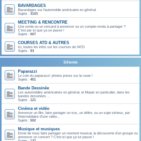
BAVARDAGES
Bavardages sur l'automobile américaine en général.
Sujets :
3103
MEETING & RENCONTRE
Une sortie ou un rencard à annoncer ou un compte-rendu à partager ?
C'est par ici que ça se passe !
Sujets :
607
COURSES ATD & AUTRES
Ici, toutes les infos sur les courses de l'ATD
Sujets :
93
Détente
Paparazzi
Le coin du paparazzi: photos prises sur la route !
Sujets :
451
Bande Dessinée
Les automobiles américaines en général, et Mopar en particulier, dans les
bandes dessinées ...
Sujets :
121
Cinéma et vidéo
Annoncer un film, faire partager un truc, un délire, ou un sujet sérieux, par
l'intermédiaire d'une vidéo...
Sujets :
502
Musique et musiques
Envie de nous faire partager un moment musical, la découverte d'un groupe ou
annoncer un concert ? C'est ici que ça se passe !
Sujets :
137