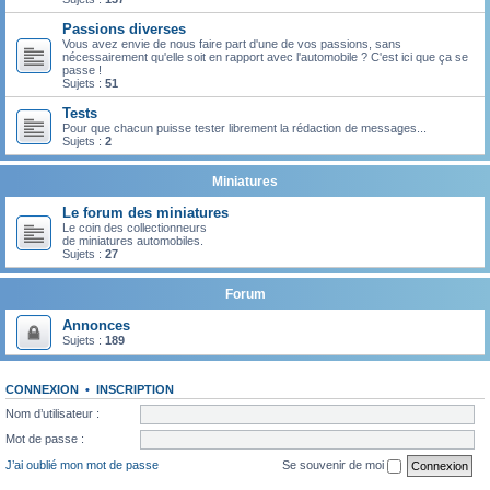
Passions diverses
Vous avez envie de nous faire part d'une de vos passions, sans
nécessairement qu'elle soit en rapport avec l'automobile ? C'est ici que ça se
passe !
Sujets :
51
Tests
Pour que chacun puisse tester librement la rédaction de messages...
Sujets :
2
Miniatures
Le forum des miniatures
Le coin des collectionneurs
de miniatures automobiles.
Sujets :
27
Forum
Annonces
Sujets :
189
CONNEXION
•
INSCRIPTION
Nom d’utilisateur :
Mot de passe :
J’ai oublié mon mot de passe
Se souvenir de moi