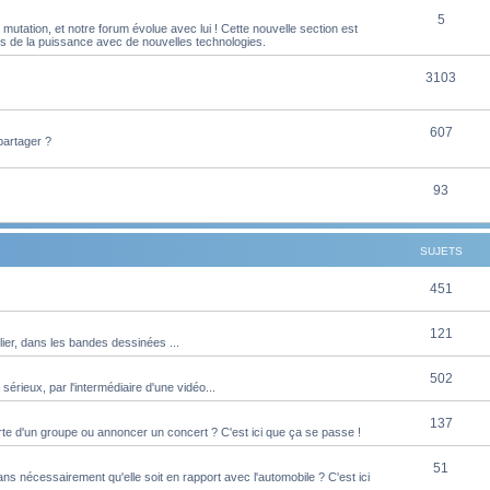
S
5
j
t
utation, et notre forum évolue avec lui ! Cette nouvelle section est
es de la puissance avec de nouvelles technologies.
u
e
s
j
S
3103
t
e
u
s
S
607
t
j
partager ?
u
s
e
j
S
93
t
e
u
s
t
j
SUJETS
s
e
S
451
t
u
s
S
121
ier, dans les bandes dessinées ...
j
u
e
S
502
 sérieux, par l'intermédiaire d'une vidéo...
j
t
u
e
S
137
s
te d'un groupe ou annoncer un concert ? C'est ici que ça se passe !
j
t
u
e
S
51
s
s nécessairement qu'elle soit en rapport avec l'automobile ? C'est ici
j