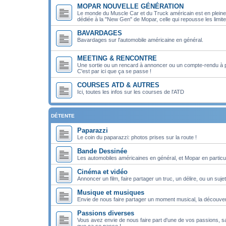
MOPAR NOUVELLE GÉNÉRATION
Le monde du Muscle Car et du Truck américain est en pleine m
dédiée à la "New Gen" de Mopar, celle qui repousse les limit
BAVARDAGES
Bavardages sur l'automobile américaine en général.
MEETING & RENCONTRE
Une sortie ou un rencard à annoncer ou un compte-rendu à 
C'est par ici que ça se passe !
COURSES ATD & AUTRES
Ici, toutes les infos sur les courses de l'ATD
DÉTENTE
Paparazzi
Le coin du paparazzi: photos prises sur la route !
Bande Dessinée
Les automobiles américaines en général, et Mopar en particul
Cinéma et vidéo
Annoncer un film, faire partager un truc, un délire, ou un sujet
Musique et musiques
Envie de nous faire partager un moment musical, la découver
Passions diverses
Vous avez envie de nous faire part d'une de vos passions, san
que ça se passe !