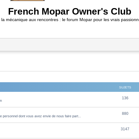
French Mopar Owner's Club
 la mécanique aux rencontres : le forum Mopar pour les vrais passionn
SUJETS
S
136
um
u
S
880
j
e personnel dont vous avez envie de nous faire part...
u
e
S
3147
j
t
u
e
s