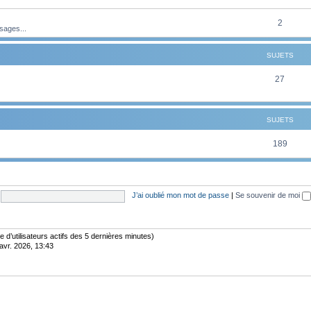
t
u
e
s
j
S
2
sages...
t
e
u
s
SUJETS
t
j
s
e
S
27
t
u
s
j
SUJETS
e
S
189
t
u
s
j
J’ai oublié mon mot de passe
|
Se souvenir de moi
e
t
s
bre d’utilisateurs actifs des 5 dernières minutes)
avr. 2026, 13:43