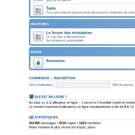
Tests
Pour que chacun puisse tester librement la rédaction de mes
MINIATURES
Le forum des miniatures
Le coin des collectionneurs
de miniatures automobiles.
FORUM
Annonces
CONNEXION
•
INSCRIPTION
Nom d’utilisateur :
Mot de passe :
QUI EST EN LIGNE ?
Au total, il y a
1
utilisateur en ligne :: 1 inscrit et 0 invisible (selon le nom
Le nombre maximal d’utilisateurs en ligne simultanément a été de
4
le 13 
STATISTIQUES
241385
messages •
9720
sujets •
1023
membres
Notre membre le plus récent est
Kupit_ybon