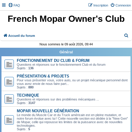
FAQ
Inscription
Connexion
French Mopar Owner's Club
R
Accueil du forum
e
Nous sommes le 09 août 2026, 09:44
c
Général
h
FONCTIONNEMENT DU CLUB & FORUM
e
Questions et réponses sur le fonctionnement Club et du forum
Sujets :
136
r
PRÉSENTATION & PROJETS
c
Pour vous présenter vous, votre auto, ou un projet mécanique personnel dont
vous avez envie de nous faire part...
h
Sujets :
880
e
TECHNIQUE
r
Questions et réponses sur des problèmes mécaniques ...
Sujets :
3147
MOPAR NOUVELLE GÉNÉRATION
Le monde du Muscle Car et du Truck américain est en pleine mutation, et
notre forum évolue avec lui ! Cette nouvelle section est dédiée à la "New Gen"
de Mopar, celle qui repousse les limites de la puissance avec de nouvelles
technologies.
Sujets :
5