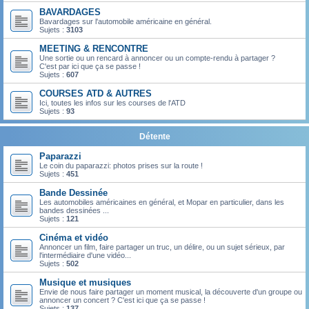
BAVARDAGES
Bavardages sur l'automobile américaine en général.
Sujets :
3103
MEETING & RENCONTRE
Une sortie ou un rencard à annoncer ou un compte-rendu à partager ?
C'est par ici que ça se passe !
Sujets :
607
COURSES ATD & AUTRES
Ici, toutes les infos sur les courses de l'ATD
Sujets :
93
Détente
Paparazzi
Le coin du paparazzi: photos prises sur la route !
Sujets :
451
Bande Dessinée
Les automobiles américaines en général, et Mopar en particulier, dans les
bandes dessinées ...
Sujets :
121
Cinéma et vidéo
Annoncer un film, faire partager un truc, un délire, ou un sujet sérieux, par
l'intermédiaire d'une vidéo...
Sujets :
502
Musique et musiques
Envie de nous faire partager un moment musical, la découverte d'un groupe ou
annoncer un concert ? C'est ici que ça se passe !
Sujets :
137