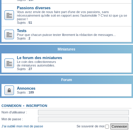
Passions diverses
Vous avez envie de nous faire part d'une de vos passions, sans
nécessairement qu'elle soit en rapport avec l'automobile ? C'est ici que ça se
passe !
Sujets :
51
Tests
Pour que chacun puisse tester librement la rédaction de messages...
Sujets :
2
Miniatures
Le forum des miniatures
Le coin des collectionneurs
de miniatures automobiles.
Sujets :
27
Forum
Annonces
Sujets :
189
CONNEXION
•
INSCRIPTION
Nom d’utilisateur :
Mot de passe :
J’ai oublié mon mot de passe
Se souvenir de moi