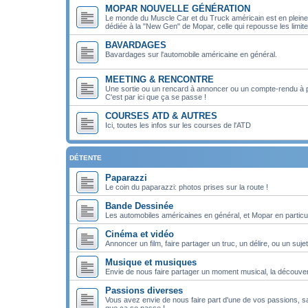
MOPAR NOUVELLE GÉNÉRATION
Le monde du Muscle Car et du Truck américain est en pleine m
dédiée à la "New Gen" de Mopar, celle qui repousse les limit
BAVARDAGES
Bavardages sur l'automobile américaine en général.
MEETING & RENCONTRE
Une sortie ou un rencard à annoncer ou un compte-rendu à 
C'est par ici que ça se passe !
COURSES ATD & AUTRES
Ici, toutes les infos sur les courses de l'ATD
DÉTENTE
Paparazzi
Le coin du paparazzi: photos prises sur la route !
Bande Dessinée
Les automobiles américaines en général, et Mopar en particul
Cinéma et vidéo
Annoncer un film, faire partager un truc, un délire, ou un sujet
Musique et musiques
Envie de nous faire partager un moment musical, la découver
Passions diverses
Vous avez envie de nous faire part d'une de vos passions, san
que ça se passe !