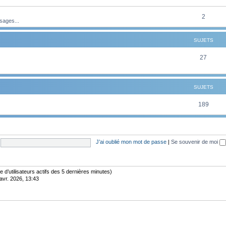
t
u
e
s
j
S
2
sages...
t
e
u
s
SUJETS
t
j
s
e
S
27
t
u
s
j
SUJETS
e
S
189
t
u
s
j
J’ai oublié mon mot de passe
|
Se souvenir de moi
e
t
s
bre d’utilisateurs actifs des 5 dernières minutes)
avr. 2026, 13:43