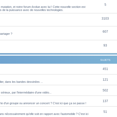
S
5
j
t
utation, et notre forum évolue avec lui ! Cette nouvelle section est
es de la puissance avec de nouvelles technologies.
u
e
s
j
S
3103
t
e
u
s
S
607
t
j
partager ?
u
s
e
j
S
93
t
e
u
s
t
j
SUJETS
s
e
S
451
t
u
s
S
121
ier, dans les bandes dessinées ...
j
u
e
S
502
 sérieux, par l'intermédiaire d'une vidéo...
j
t
u
e
S
137
s
te d'un groupe ou annoncer un concert ? C'est ici que ça se passe !
j
t
u
e
S
51
s
s nécessairement qu'elle soit en rapport avec l'automobile ? C'est ici
j