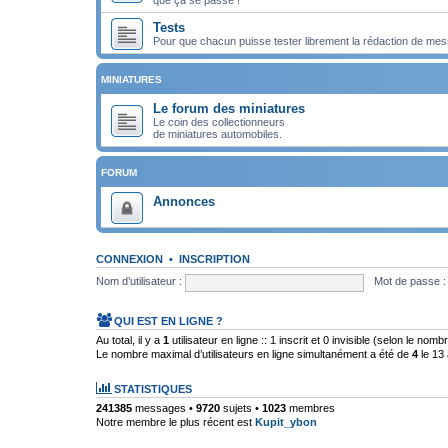
Tests
Pour que chacun puisse tester librement la rédaction de mes
MINIATURES
Le forum des miniatures
Le coin des collectionneurs
de miniatures automobiles.
FORUM
Annonces
CONNEXION
•
INSCRIPTION
Nom d’utilisateur :
Mot de passe :
QUI EST EN LIGNE ?
Au total, il y a
1
utilisateur en ligne :: 1 inscrit et 0 invisible (selon le nom
Le nombre maximal d’utilisateurs en ligne simultanément a été de
4
le 13 
STATISTIQUES
241385
messages •
9720
sujets •
1023
membres
Notre membre le plus récent est
Kupit_ybon