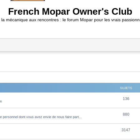
French Mopar Owner's Club
 la mécanique aux rencontres : le forum Mopar pour les vrais passionn
SUJETS
S
136
um
u
S
880
j
e personnel dont vous avez envie de nous faire part...
u
e
S
3147
j
t
u
e
s