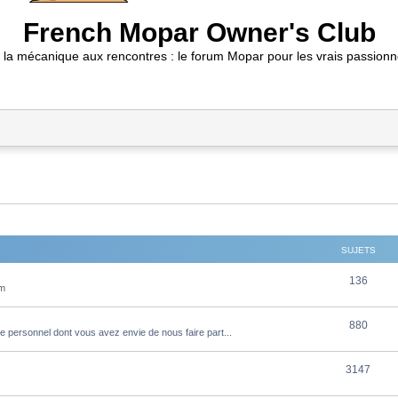
French Mopar Owner's Club
 la mécanique aux rencontres : le forum Mopar pour les vrais passionn
SUJETS
S
136
um
u
S
880
j
e personnel dont vous avez envie de nous faire part...
u
e
S
3147
j
t
u
e
s