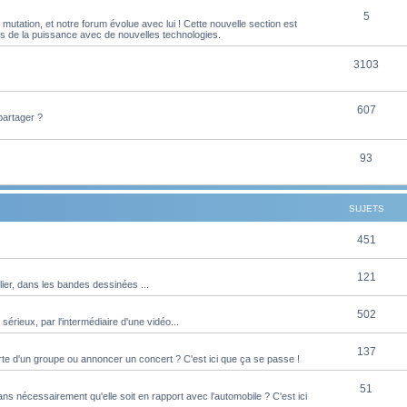
S
5
j
t
utation, et notre forum évolue avec lui ! Cette nouvelle section est
es de la puissance avec de nouvelles technologies.
u
e
s
j
S
3103
t
e
u
s
S
607
t
j
partager ?
u
s
e
j
S
93
t
e
u
s
t
j
SUJETS
s
e
S
451
t
u
s
S
121
ier, dans les bandes dessinées ...
j
u
e
S
502
 sérieux, par l'intermédiaire d'une vidéo...
j
t
u
e
S
137
s
te d'un groupe ou annoncer un concert ? C'est ici que ça se passe !
j
t
u
e
S
51
s
s nécessairement qu'elle soit en rapport avec l'automobile ? C'est ici
j