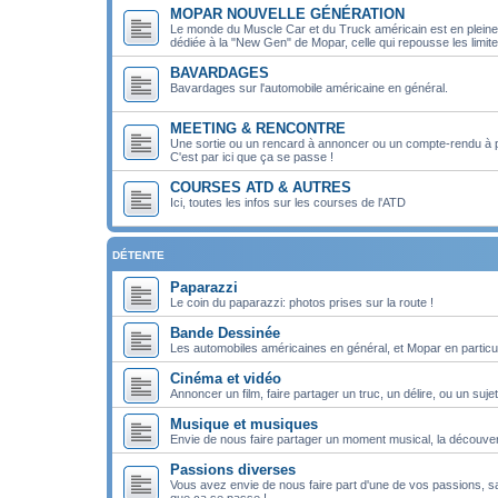
MOPAR NOUVELLE GÉNÉRATION
Le monde du Muscle Car et du Truck américain est en pleine m
dédiée à la "New Gen" de Mopar, celle qui repousse les limit
BAVARDAGES
Bavardages sur l'automobile américaine en général.
MEETING & RENCONTRE
Une sortie ou un rencard à annoncer ou un compte-rendu à 
C'est par ici que ça se passe !
COURSES ATD & AUTRES
Ici, toutes les infos sur les courses de l'ATD
DÉTENTE
Paparazzi
Le coin du paparazzi: photos prises sur la route !
Bande Dessinée
Les automobiles américaines en général, et Mopar en particul
Cinéma et vidéo
Annoncer un film, faire partager un truc, un délire, ou un sujet
Musique et musiques
Envie de nous faire partager un moment musical, la découver
Passions diverses
Vous avez envie de nous faire part d'une de vos passions, san
que ça se passe !