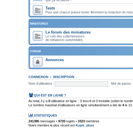
Tests
Pour que chacun puisse tester librement la rédaction de mes
MINIATURES
Le forum des miniatures
Le coin des collectionneurs
de miniatures automobiles.
FORUM
Annonces
CONNEXION
•
INSCRIPTION
Nom d’utilisateur :
Mot de passe :
QUI EST EN LIGNE ?
Au total, il y a
0
utilisateur en ligne :: 0 inscrit et 0 invisible (selon le nom
Le nombre maximal d’utilisateurs en ligne simultanément a été de
4
le 13 
STATISTIQUES
241385
messages •
9720
sujets •
1023
membres
Notre membre le plus récent est
Kupit_ybon