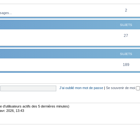
t
u
e
s
j
S
2
sages...
t
e
u
s
SUJETS
t
j
s
e
S
27
t
u
s
j
SUJETS
e
S
189
t
u
s
j
J’ai oublié mon mot de passe
|
Se souvenir de moi
e
t
s
bre d’utilisateurs actifs des 5 dernières minutes)
avr. 2026, 13:43