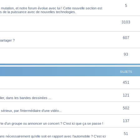
S
5
j
t
utation, et notre forum évolue avec lui ! Cette nouvelle section est
es de la puissance avec de nouvelles technologies.
u
e
s
j
S
3103
t
e
u
s
S
607
t
j
partager ?
u
s
e
j
S
93
t
e
u
s
t
j
SUJETS
s
e
S
451
t
u
s
S
121
ier, dans les bandes dessinées ...
j
u
e
S
502
 sérieux, par l'intermédiaire d'une vidéo...
j
t
u
e
S
137
s
te d'un groupe ou annoncer un concert ? C'est ici que ça se passe !
j
t
u
e
S
51
s
s nécessairement qu'elle soit en rapport avec l'automobile ? C'est ici
j