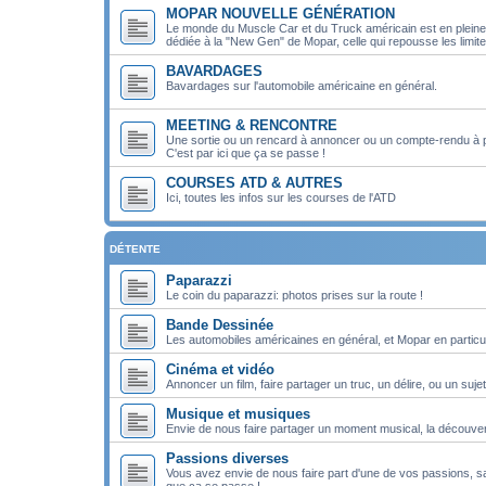
MOPAR NOUVELLE GÉNÉRATION
Le monde du Muscle Car et du Truck américain est en pleine m
dédiée à la "New Gen" de Mopar, celle qui repousse les limit
BAVARDAGES
Bavardages sur l'automobile américaine en général.
MEETING & RENCONTRE
Une sortie ou un rencard à annoncer ou un compte-rendu à 
C'est par ici que ça se passe !
COURSES ATD & AUTRES
Ici, toutes les infos sur les courses de l'ATD
DÉTENTE
Paparazzi
Le coin du paparazzi: photos prises sur la route !
Bande Dessinée
Les automobiles américaines en général, et Mopar en particul
Cinéma et vidéo
Annoncer un film, faire partager un truc, un délire, ou un sujet
Musique et musiques
Envie de nous faire partager un moment musical, la découver
Passions diverses
Vous avez envie de nous faire part d'une de vos passions, san
que ça se passe !