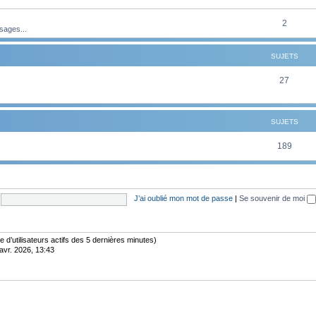
t
u
e
s
j
S
2
sages...
t
e
u
s
SUJETS
t
j
s
e
S
27
t
u
s
j
SUJETS
e
S
189
t
u
s
j
J’ai oublié mon mot de passe
|
Se souvenir de moi
e
t
s
bre d’utilisateurs actifs des 5 dernières minutes)
avr. 2026, 13:43