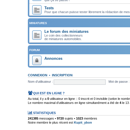
Tests
Pour que chacun puisse tester librement la rédaction de mes
MINIATURES
Le forum des miniatures
Le coin des collectionneurs
de miniatures automobiles.
FORUM
Annonces
CONNEXION
•
INSCRIPTION
Nom d’utilisateur :
Mot de passe :
QUI EST EN LIGNE ?
Au total, il y a
0
utilisateur en ligne :: 0 inscrit et 0 invisible (selon le nom
Le nombre maximal d’utilisateurs en ligne simultanément a été de
4
le 13 
STATISTIQUES
241385
messages •
9720
sujets •
1023
membres
Notre membre le plus récent est
Kupit_ybon