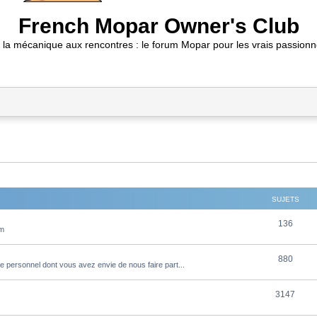
French Mopar Owner's Club
 la mécanique aux rencontres : le forum Mopar pour les vrais passionn
SUJETS
S
136
um
u
S
880
j
e personnel dont vous avez envie de nous faire part...
u
e
S
3147
j
t
u
e
s