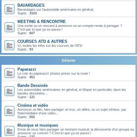
BAVARDAGES
Bavardages sur l'automobile américaine en général.
Sujets :
3103
MEETING & RENCONTRE
Une sortie ou un rencard à annoncer ou un compte-rendu à partager ?
C'est par ici que ça se passe !
Sujets :
607
COURSES ATD & AUTRES
Ici, toutes les infos sur les courses de l'ATD
Sujets :
93
Détente
Paparazzi
Le coin du paparazzi: photos prises sur la route !
Sujets :
451
Bande Dessinée
Les automobiles américaines en général, et Mopar en particulier, dans les
bandes dessinées ...
Sujets :
121
Cinéma et vidéo
Annoncer un film, faire partager un truc, un délire, ou un sujet sérieux, par
l'intermédiaire d'une vidéo...
Sujets :
502
Musique et musiques
Envie de nous faire partager un moment musical, la découverte d'un groupe ou
annoncer un concert ? C'est ici que ça se passe !
Sujets :
137