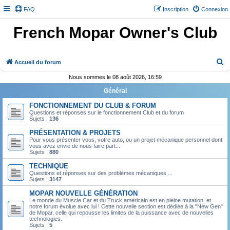
FAQ
Inscription
Connexion
French Mopar Owner's Club
R
Accueil du forum
e
Nous sommes le 08 août 2026, 16:59
c
Général
h
FONCTIONNEMENT DU CLUB & FORUM
e
Questions et réponses sur le fonctionnement Club et du forum
Sujets :
136
r
PRÉSENTATION & PROJETS
c
Pour vous présenter vous, votre auto, ou un projet mécanique personnel dont
vous avez envie de nous faire part...
h
Sujets :
880
e
TECHNIQUE
r
Questions et réponses sur des problèmes mécaniques ...
Sujets :
3147
MOPAR NOUVELLE GÉNÉRATION
Le monde du Muscle Car et du Truck américain est en pleine mutation, et
notre forum évolue avec lui ! Cette nouvelle section est dédiée à la "New Gen"
de Mopar, celle qui repousse les limites de la puissance avec de nouvelles
technologies.
Sujets :
5