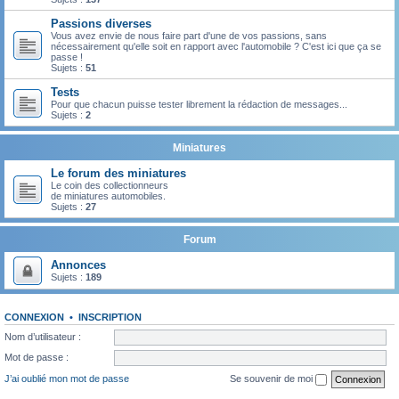
Passions diverses
Vous avez envie de nous faire part d'une de vos passions, sans
nécessairement qu'elle soit en rapport avec l'automobile ? C'est ici que ça se
passe !
Sujets :
51
Tests
Pour que chacun puisse tester librement la rédaction de messages...
Sujets :
2
Miniatures
Le forum des miniatures
Le coin des collectionneurs
de miniatures automobiles.
Sujets :
27
Forum
Annonces
Sujets :
189
CONNEXION
•
INSCRIPTION
Nom d’utilisateur :
Mot de passe :
J’ai oublié mon mot de passe
Se souvenir de moi