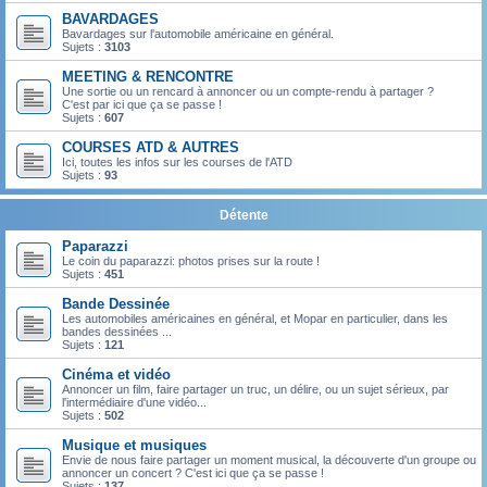
BAVARDAGES
Bavardages sur l'automobile américaine en général.
Sujets :
3103
MEETING & RENCONTRE
Une sortie ou un rencard à annoncer ou un compte-rendu à partager ?
C'est par ici que ça se passe !
Sujets :
607
COURSES ATD & AUTRES
Ici, toutes les infos sur les courses de l'ATD
Sujets :
93
Détente
Paparazzi
Le coin du paparazzi: photos prises sur la route !
Sujets :
451
Bande Dessinée
Les automobiles américaines en général, et Mopar en particulier, dans les
bandes dessinées ...
Sujets :
121
Cinéma et vidéo
Annoncer un film, faire partager un truc, un délire, ou un sujet sérieux, par
l'intermédiaire d'une vidéo...
Sujets :
502
Musique et musiques
Envie de nous faire partager un moment musical, la découverte d'un groupe ou
annoncer un concert ? C'est ici que ça se passe !
Sujets :
137