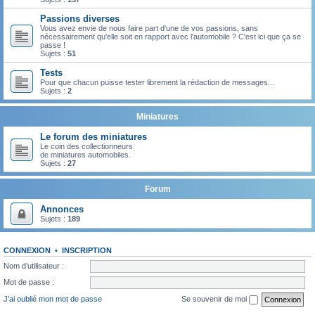
Passions diverses
Vous avez envie de nous faire part d'une de vos passions, sans
nécessairement qu'elle soit en rapport avec l'automobile ? C'est ici que ça se
passe !
Sujets :
51
Tests
Pour que chacun puisse tester librement la rédaction de messages...
Sujets :
2
Miniatures
Le forum des miniatures
Le coin des collectionneurs
de miniatures automobiles.
Sujets :
27
Forum
Annonces
Sujets :
189
CONNEXION
•
INSCRIPTION
Nom d’utilisateur :
Mot de passe :
J’ai oublié mon mot de passe
Se souvenir de moi