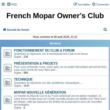
FAQ
Inscription
Connexion
French Mopar Owner's Club
R
Accueil du forum
e
Nous sommes le 08 août 2026, 21:21
c
Général
h
FONCTIONNEMENT DU CLUB & FORUM
e
Questions et réponses sur le fonctionnement Club et du forum
Sujets :
136
r
PRÉSENTATION & PROJETS
c
Pour vous présenter vous, votre auto, ou un projet mécanique personnel dont
vous avez envie de nous faire part...
h
Sujets :
880
e
TECHNIQUE
r
Questions et réponses sur des problèmes mécaniques ...
Sujets :
3147
MOPAR NOUVELLE GÉNÉRATION
Le monde du Muscle Car et du Truck américain est en pleine mutation, et
notre forum évolue avec lui ! Cette nouvelle section est dédiée à la "New Gen"
de Mopar, celle qui repousse les limites de la puissance avec de nouvelles
technologies.
Sujets :
5