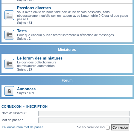
Passions diverses
Vous avez envie de nous faire part d'une de vos passions, sans
nécessairement qu'elle soit en rapport avec l'automobile ? C'est ici que ça se
passe !
Sujets :
51
Tests
Pour que chacun puisse tester librement la rédaction de messages...
Sujets :
2
Miniatures
Le forum des miniatures
Le coin des collectionneurs
de miniatures automobiles.
Sujets :
27
Forum
Annonces
Sujets :
189
CONNEXION
•
INSCRIPTION
Nom d’utilisateur :
Mot de passe :
J’ai oublié mon mot de passe
Se souvenir de moi