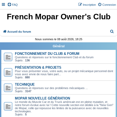
FAQ
Inscription
Connexion
French Mopar Owner's Club
R
Accueil du forum
e
Nous sommes le 08 août 2026, 18:25
c
Général
h
FONCTIONNEMENT DU CLUB & FORUM
e
Questions et réponses sur le fonctionnement Club et du forum
Sujets :
136
r
PRÉSENTATION & PROJETS
c
Pour vous présenter vous, votre auto, ou un projet mécanique personnel dont
vous avez envie de nous faire part...
h
Sujets :
880
e
TECHNIQUE
r
Questions et réponses sur des problèmes mécaniques ...
Sujets :
3147
MOPAR NOUVELLE GÉNÉRATION
Le monde du Muscle Car et du Truck américain est en pleine mutation, et
notre forum évolue avec lui ! Cette nouvelle section est dédiée à la "New Gen"
de Mopar, celle qui repousse les limites de la puissance avec de nouvelles
technologies.
Sujets :
5