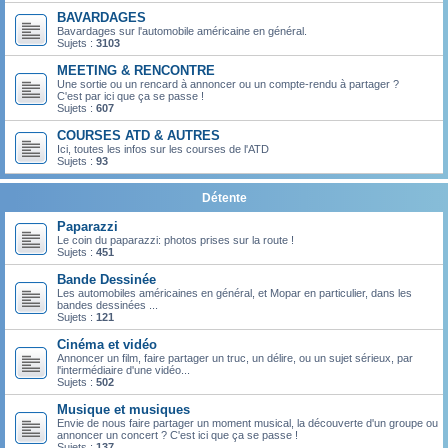
BAVARDAGES
Bavardages sur l'automobile américaine en général.
Sujets :
3103
MEETING & RENCONTRE
Une sortie ou un rencard à annoncer ou un compte-rendu à partager ?
C'est par ici que ça se passe !
Sujets :
607
COURSES ATD & AUTRES
Ici, toutes les infos sur les courses de l'ATD
Sujets :
93
Détente
Paparazzi
Le coin du paparazzi: photos prises sur la route !
Sujets :
451
Bande Dessinée
Les automobiles américaines en général, et Mopar en particulier, dans les
bandes dessinées ...
Sujets :
121
Cinéma et vidéo
Annoncer un film, faire partager un truc, un délire, ou un sujet sérieux, par
l'intermédiaire d'une vidéo...
Sujets :
502
Musique et musiques
Envie de nous faire partager un moment musical, la découverte d'un groupe ou
annoncer un concert ? C'est ici que ça se passe !
Sujets :
137