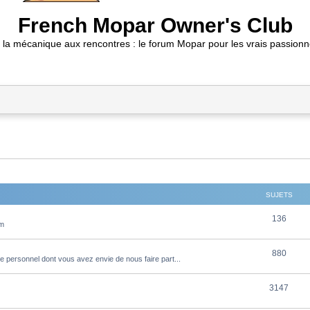
French Mopar Owner's Club
 la mécanique aux rencontres : le forum Mopar pour les vrais passionn
SUJETS
S
136
um
u
S
880
j
e personnel dont vous avez envie de nous faire part...
u
e
S
3147
j
t
u
e
s