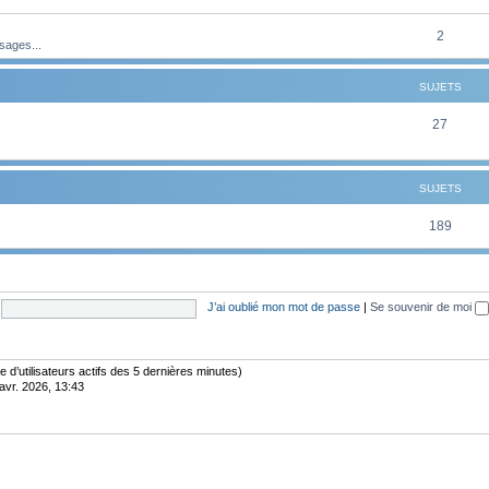
t
u
e
s
j
S
2
sages...
t
e
u
s
SUJETS
t
j
s
e
S
27
t
u
s
j
SUJETS
e
S
189
t
u
s
j
J’ai oublié mon mot de passe
|
Se souvenir de moi
e
t
s
bre d’utilisateurs actifs des 5 dernières minutes)
avr. 2026, 13:43