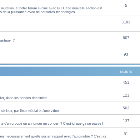
S
5
j
t
utation, et notre forum évolue avec lui ! Cette nouvelle section est
es de la puissance avec de nouvelles technologies.
u
e
s
j
S
3103
t
e
u
s
S
607
t
j
partager ?
u
s
e
j
S
93
t
e
u
s
t
j
SUJETS
s
e
S
451
t
u
s
S
121
ier, dans les bandes dessinées ...
j
u
e
S
502
 sérieux, par l'intermédiaire d'une vidéo...
j
t
u
e
S
137
s
te d'un groupe ou annoncer un concert ? C'est ici que ça se passe !
j
t
u
e
S
51
s
s nécessairement qu'elle soit en rapport avec l'automobile ? C'est ici
j