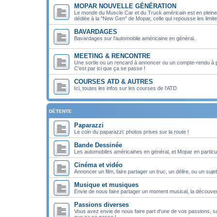
MOPAR NOUVELLE GÉNÉRATION
Le monde du Muscle Car et du Truck américain est en pleine m
dédiée à la "New Gen" de Mopar, celle qui repousse les limit
BAVARDAGES
Bavardages sur l'automobile américaine en général.
MEETING & RENCONTRE
Une sortie ou un rencard à annoncer ou un compte-rendu à 
C'est par ici que ça se passe !
COURSES ATD & AUTRES
Ici, toutes les infos sur les courses de l'ATD
DÉTENTE
Paparazzi
Le coin du paparazzi: photos prises sur la route !
Bande Dessinée
Les automobiles américaines en général, et Mopar en particul
Cinéma et vidéo
Annoncer un film, faire partager un truc, un délire, ou un sujet
Musique et musiques
Envie de nous faire partager un moment musical, la découver
Passions diverses
Vous avez envie de nous faire part d'une de vos passions, san
que ça se passe !