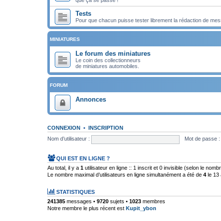
Tests
Pour que chacun puisse tester librement la rédaction de mes
MINIATURES
Le forum des miniatures
Le coin des collectionneurs
de miniatures automobiles.
FORUM
Annonces
CONNEXION
•
INSCRIPTION
Nom d’utilisateur :
Mot de passe :
QUI EST EN LIGNE ?
Au total, il y a
1
utilisateur en ligne :: 1 inscrit et 0 invisible (selon le nom
Le nombre maximal d’utilisateurs en ligne simultanément a été de
4
le 13 
STATISTIQUES
241385
messages •
9720
sujets •
1023
membres
Notre membre le plus récent est
Kupit_ybon