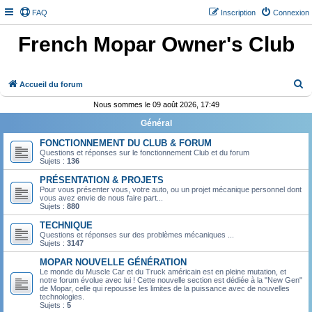
FAQ
Inscription
Connexion
French Mopar Owner's Club
R
Accueil du forum
e
Nous sommes le 09 août 2026, 17:49
c
Général
h
FONCTIONNEMENT DU CLUB & FORUM
e
Questions et réponses sur le fonctionnement Club et du forum
Sujets :
136
r
PRÉSENTATION & PROJETS
c
Pour vous présenter vous, votre auto, ou un projet mécanique personnel dont
vous avez envie de nous faire part...
h
Sujets :
880
e
TECHNIQUE
r
Questions et réponses sur des problèmes mécaniques ...
Sujets :
3147
MOPAR NOUVELLE GÉNÉRATION
Le monde du Muscle Car et du Truck américain est en pleine mutation, et
notre forum évolue avec lui ! Cette nouvelle section est dédiée à la "New Gen"
de Mopar, celle qui repousse les limites de la puissance avec de nouvelles
technologies.
Sujets :
5