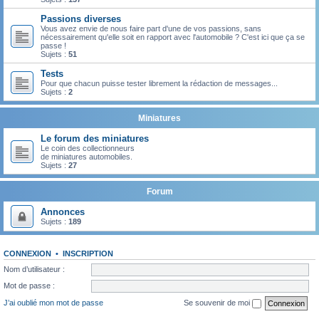
Passions diverses
Vous avez envie de nous faire part d'une de vos passions, sans
nécessairement qu'elle soit en rapport avec l'automobile ? C'est ici que ça se
passe !
Sujets :
51
Tests
Pour que chacun puisse tester librement la rédaction de messages...
Sujets :
2
Miniatures
Le forum des miniatures
Le coin des collectionneurs
de miniatures automobiles.
Sujets :
27
Forum
Annonces
Sujets :
189
CONNEXION
•
INSCRIPTION
Nom d’utilisateur :
Mot de passe :
J’ai oublié mon mot de passe
Se souvenir de moi