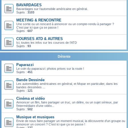
BAVARDAGES
Bavardages sur l'automobile américaine en général.
Sujets :
3103
MEETING & RENCONTRE
Une sortie ou un rencard à annoncer ou un compte-rendu à partager ?
C'est par ici que ça se passe !
Sujets :
607
COURSES ATD & AUTRES
Ici, toutes les infos sur les courses de l'ATD
Sujets :
93
Détente
Paparazzi
Le coin du paparazzi: photos prises sur la route !
Sujets :
451
Bande Dessinée
Les automobiles américaines en général, et Mopar en particulier, dans les
bandes dessinées ...
Sujets :
121
Cinéma et vidéo
Annoncer un film, faire partager un truc, un délire, ou un sujet sérieux, par
l'intermédiaire d'une vidéo...
Sujets :
502
Musique et musiques
Envie de nous faire partager un moment musical, la découverte d'un groupe ou
annoncer un concert ? C'est ici que ça se passe !
Sujets :
137