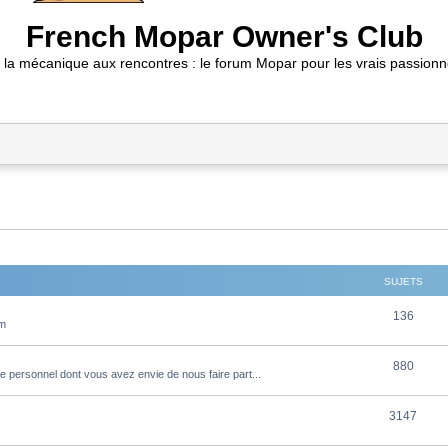
French Mopar Owner's Club
 la mécanique aux rencontres : le forum Mopar pour les vrais passionn
SUJETS
S
136
um
u
S
880
j
e personnel dont vous avez envie de nous faire part...
u
e
S
3147
j
t
u
e
s