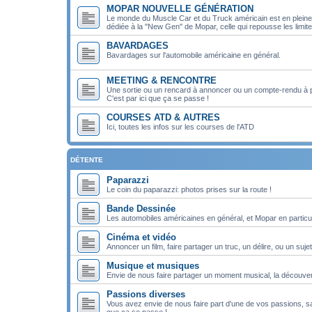
MOPAR NOUVELLE GÉNÉRATION
Le monde du Muscle Car et du Truck américain est en pleine m
dédiée à la "New Gen" de Mopar, celle qui repousse les limit
BAVARDAGES
Bavardages sur l'automobile américaine en général.
MEETING & RENCONTRE
Une sortie ou un rencard à annoncer ou un compte-rendu à 
C'est par ici que ça se passe !
COURSES ATD & AUTRES
Ici, toutes les infos sur les courses de l'ATD
DÉTENTE
Paparazzi
Le coin du paparazzi: photos prises sur la route !
Bande Dessinée
Les automobiles américaines en général, et Mopar en particul
Cinéma et vidéo
Annoncer un film, faire partager un truc, un délire, ou un sujet
Musique et musiques
Envie de nous faire partager un moment musical, la découver
Passions diverses
Vous avez envie de nous faire part d'une de vos passions, san
que ça se passe !