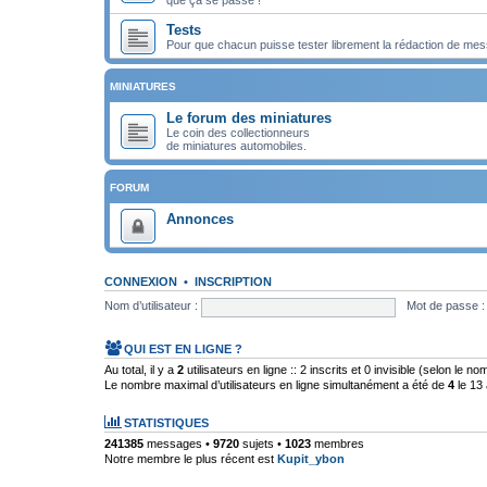
Tests
Pour que chacun puisse tester librement la rédaction de mes
MINIATURES
Le forum des miniatures
Le coin des collectionneurs
de miniatures automobiles.
FORUM
Annonces
CONNEXION
•
INSCRIPTION
Nom d’utilisateur :
Mot de passe :
QUI EST EN LIGNE ?
Au total, il y a
2
utilisateurs en ligne :: 2 inscrits et 0 invisible (selon le n
Le nombre maximal d’utilisateurs en ligne simultanément a été de
4
le 13 
STATISTIQUES
241385
messages •
9720
sujets •
1023
membres
Notre membre le plus récent est
Kupit_ybon