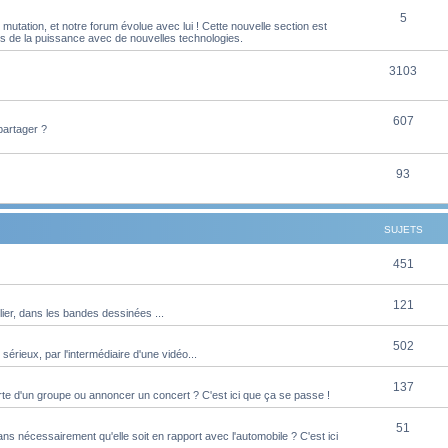
S
5
j
t
utation, et notre forum évolue avec lui ! Cette nouvelle section est
es de la puissance avec de nouvelles technologies.
u
e
s
j
S
3103
t
e
u
s
S
607
t
j
partager ?
u
s
e
j
S
93
t
e
u
s
t
j
SUJETS
s
e
S
451
t
u
s
S
121
ier, dans les bandes dessinées ...
j
u
e
S
502
 sérieux, par l'intermédiaire d'une vidéo...
j
t
u
e
S
137
s
te d'un groupe ou annoncer un concert ? C'est ici que ça se passe !
j
t
u
e
S
51
s
s nécessairement qu'elle soit en rapport avec l'automobile ? C'est ici
j