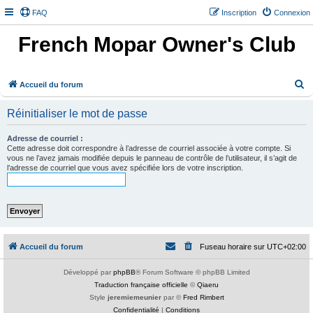
FAQ
Inscription
Connexion
French Mopar Owner's Club
R
Accueil du forum
e
Réinitialiser le mot de passe
c
h
Adresse de courriel :
Cette adresse doit correspondre à l’adresse de courriel associée à votre compte. Si
e
vous ne l’avez jamais modifiée depuis le panneau de contrôle de l’utilisateur, il s’agit de
l’adresse de courriel que vous avez spécifiée lors de votre inscription.
r
c
h
e
r
Accueil du forum
Fuseau horaire sur
UTC+02:00
Développé par
phpBB
® Forum Software © phpBB Limited
Traduction française officielle
©
Qiaeru
Style
jeremiemeunier
par ©
Fred Rimbert
Confidentialité
|
Conditions