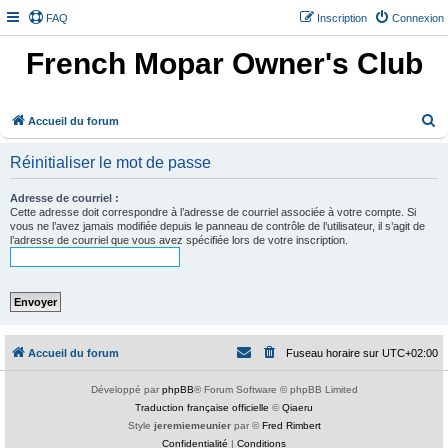
FAQ
Inscription
Connexion
French Mopar Owner's Club
R
Accueil du forum
e
Réinitialiser le mot de passe
c
h
Adresse de courriel :
Cette adresse doit correspondre à l’adresse de courriel associée à votre compte. Si
e
vous ne l’avez jamais modifiée depuis le panneau de contrôle de l’utilisateur, il s’agit de
l’adresse de courriel que vous avez spécifiée lors de votre inscription.
r
c
h
e
r
Accueil du forum
Fuseau horaire sur
UTC+02:00
Développé par
phpBB
® Forum Software © phpBB Limited
Traduction française officielle
©
Qiaeru
Style
jeremiemeunier
par ©
Fred Rimbert
Confidentialité
|
Conditions