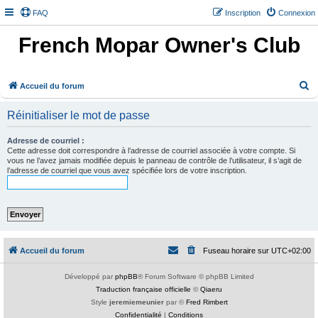
FAQ
Inscription
Connexion
French Mopar Owner's Club
R
Accueil du forum
e
Réinitialiser le mot de passe
c
h
Adresse de courriel :
Cette adresse doit correspondre à l’adresse de courriel associée à votre compte. Si
e
vous ne l’avez jamais modifiée depuis le panneau de contrôle de l’utilisateur, il s’agit de
l’adresse de courriel que vous avez spécifiée lors de votre inscription.
r
c
h
e
r
Accueil du forum
Fuseau horaire sur
UTC+02:00
Développé par
phpBB
® Forum Software © phpBB Limited
Traduction française officielle
©
Qiaeru
Style
jeremiemeunier
par ©
Fred Rimbert
Confidentialité
|
Conditions