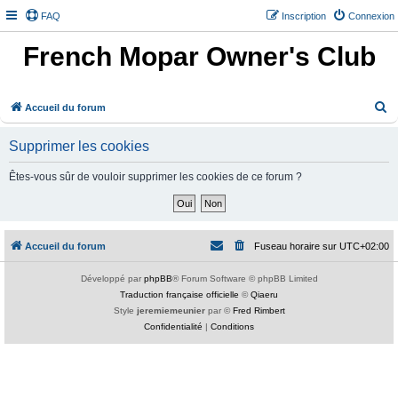
FAQ
Inscription
Connexion
French Mopar Owner's Club
R
Accueil du forum
e
Supprimer les cookies
c
h
Êtes-vous sûr de vouloir supprimer les cookies de ce forum ?
e
r
c
Accueil du forum
Fuseau horaire sur
UTC+02:00
h
e
Développé par
phpBB
® Forum Software © phpBB Limited
Traduction française officielle
©
Qiaeru
r
Style
jeremiemeunier
par ©
Fred Rimbert
Confidentialité
|
Conditions