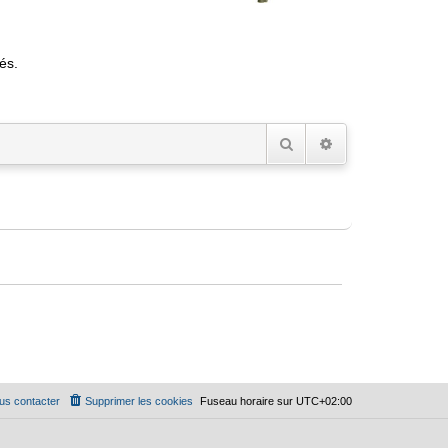
és.
Rechercher
Recherche avancée
us contacter
Supprimer les cookies
Fuseau horaire sur
UTC+02:00