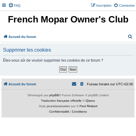
FAQ
Inscription
Connexion
French Mopar Owner's Club
R
Accueil du forum
e
Supprimer les cookies
c
h
Êtes-vous sûr de vouloir supprimer les cookies de ce forum ?
e
r
c
Accueil du forum
Fuseau horaire sur
UTC+02:00
h
e
Développé par
phpBB
® Forum Software © phpBB Limited
Traduction française officielle
©
Qiaeru
r
Style
jeremiemeunier
par ©
Fred Rimbert
Confidentialité
|
Conditions