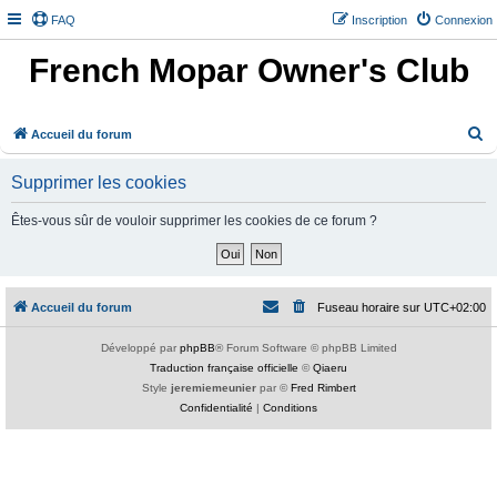
FAQ
Inscription
Connexion
French Mopar Owner's Club
R
Accueil du forum
e
Supprimer les cookies
c
h
Êtes-vous sûr de vouloir supprimer les cookies de ce forum ?
e
r
c
Accueil du forum
Fuseau horaire sur
UTC+02:00
h
e
Développé par
phpBB
® Forum Software © phpBB Limited
Traduction française officielle
©
Qiaeru
r
Style
jeremiemeunier
par ©
Fred Rimbert
Confidentialité
|
Conditions