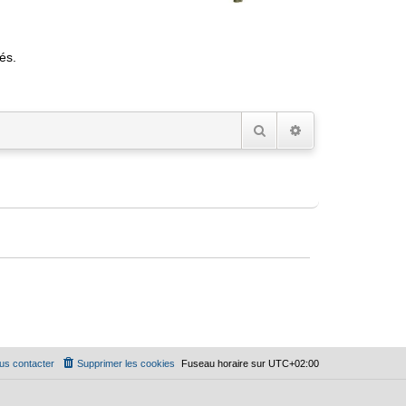
és.
Rechercher
Recherche avancée
us contacter
Supprimer les cookies
Fuseau horaire sur
UTC+02:00