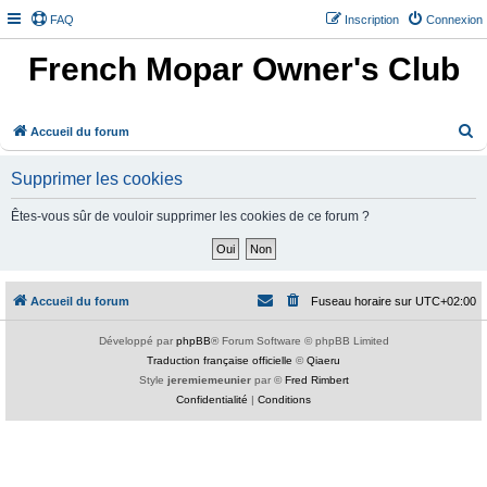
FAQ
Inscription
Connexion
French Mopar Owner's Club
R
Accueil du forum
e
Supprimer les cookies
c
h
Êtes-vous sûr de vouloir supprimer les cookies de ce forum ?
e
r
c
Accueil du forum
Fuseau horaire sur
UTC+02:00
h
e
Développé par
phpBB
® Forum Software © phpBB Limited
Traduction française officielle
©
Qiaeru
r
Style
jeremiemeunier
par ©
Fred Rimbert
Confidentialité
|
Conditions