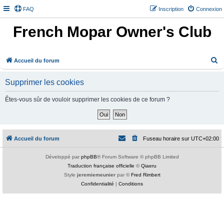
FAQ
Inscription
Connexion
French Mopar Owner's Club
R
Accueil du forum
e
Supprimer les cookies
c
h
Êtes-vous sûr de vouloir supprimer les cookies de ce forum ?
e
r
c
Accueil du forum
Fuseau horaire sur
UTC+02:00
h
e
Développé par
phpBB
® Forum Software © phpBB Limited
Traduction française officielle
©
Qiaeru
r
Style
jeremiemeunier
par ©
Fred Rimbert
Confidentialité
|
Conditions