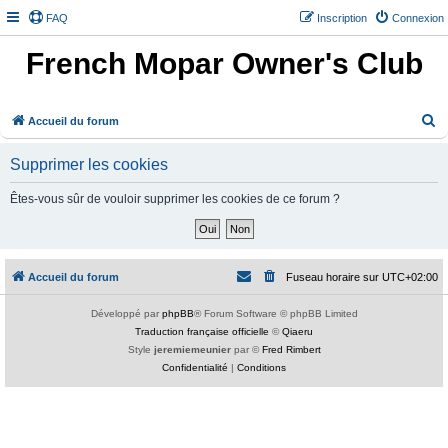
FAQ
Inscription
Connexion
French Mopar Owner's Club
R
Accueil du forum
e
Supprimer les cookies
c
h
Êtes-vous sûr de vouloir supprimer les cookies de ce forum ?
e
r
c
Accueil du forum
Fuseau horaire sur
UTC+02:00
h
e
Développé par
phpBB
® Forum Software © phpBB Limited
Traduction française officielle
©
Qiaeru
r
Style
jeremiemeunier
par ©
Fred Rimbert
Confidentialité
|
Conditions