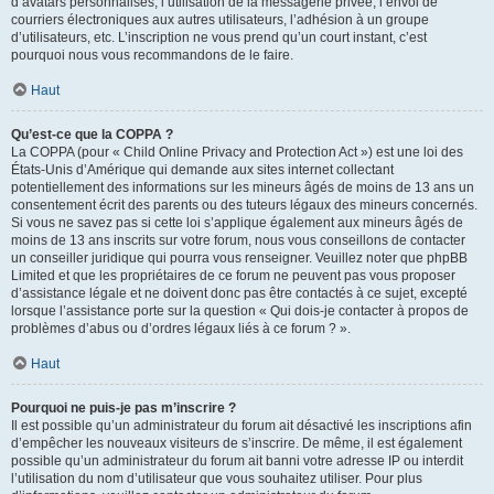
d’avatars personnalisés, l’utilisation de la messagerie privée, l’envoi de
courriers électroniques aux autres utilisateurs, l’adhésion à un groupe
d’utilisateurs, etc. L’inscription ne vous prend qu’un court instant, c’est
pourquoi nous vous recommandons de le faire.
Haut
Qu’est-ce que la COPPA ?
La COPPA (pour « Child Online Privacy and Protection Act ») est une loi des
États-Unis d’Amérique qui demande aux sites internet collectant
potentiellement des informations sur les mineurs âgés de moins de 13 ans un
consentement écrit des parents ou des tuteurs légaux des mineurs concernés.
Si vous ne savez pas si cette loi s’applique également aux mineurs âgés de
moins de 13 ans inscrits sur votre forum, nous vous conseillons de contacter
un conseiller juridique qui pourra vous renseigner. Veuillez noter que phpBB
Limited et que les propriétaires de ce forum ne peuvent pas vous proposer
d’assistance légale et ne doivent donc pas être contactés à ce sujet, excepté
lorsque l’assistance porte sur la question « Qui dois-je contacter à propos de
problèmes d’abus ou d’ordres légaux liés à ce forum ? ».
Haut
Pourquoi ne puis-je pas m’inscrire ?
Il est possible qu’un administrateur du forum ait désactivé les inscriptions afin
d’empêcher les nouveaux visiteurs de s’inscrire. De même, il est également
possible qu’un administrateur du forum ait banni votre adresse IP ou interdit
l’utilisation du nom d’utilisateur que vous souhaitez utiliser. Pour plus