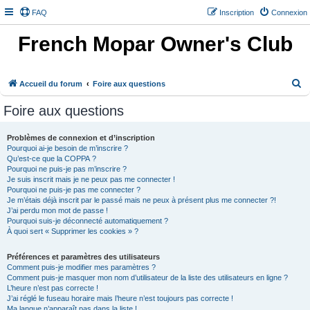
FAQ
Inscription
Connexion
French Mopar Owner's Club
R
Accueil du forum
Foire aux questions
e
Foire aux questions
c
h
Problèmes de connexion et d’inscription
Pourquoi ai-je besoin de m’inscrire ?
e
Qu’est-ce que la COPPA ?
r
Pourquoi ne puis-je pas m’inscrire ?
Je suis inscrit mais je ne peux pas me connecter !
c
Pourquoi ne puis-je pas me connecter ?
h
Je m’étais déjà inscrit par le passé mais ne peux à présent plus me connecter ?!
J’ai perdu mon mot de passe !
e
Pourquoi suis-je déconnecté automatiquement ?
À quoi sert « Supprimer les cookies » ?
r
Préférences et paramètres des utilisateurs
Comment puis-je modifier mes paramètres ?
Comment puis-je masquer mon nom d’utilisateur de la liste des utilisateurs en ligne ?
L’heure n’est pas correcte !
J’ai réglé le fuseau horaire mais l’heure n’est toujours pas correcte !
Ma langue n’apparaît pas dans la liste !