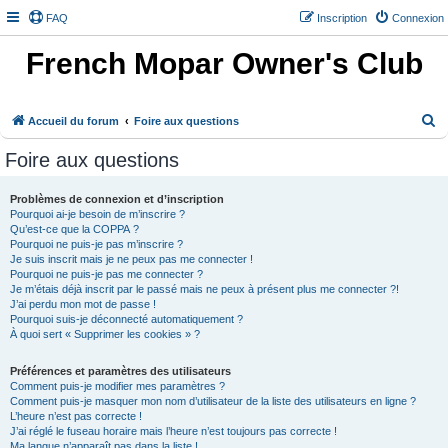
FAQ
Inscription
Connexion
French Mopar Owner's Club
R
Accueil du forum
Foire aux questions
e
Foire aux questions
c
h
Problèmes de connexion et d’inscription
Pourquoi ai-je besoin de m’inscrire ?
e
Qu’est-ce que la COPPA ?
r
Pourquoi ne puis-je pas m’inscrire ?
Je suis inscrit mais je ne peux pas me connecter !
c
Pourquoi ne puis-je pas me connecter ?
h
Je m’étais déjà inscrit par le passé mais ne peux à présent plus me connecter ?!
J’ai perdu mon mot de passe !
e
Pourquoi suis-je déconnecté automatiquement ?
À quoi sert « Supprimer les cookies » ?
r
Préférences et paramètres des utilisateurs
Comment puis-je modifier mes paramètres ?
Comment puis-je masquer mon nom d’utilisateur de la liste des utilisateurs en ligne ?
L’heure n’est pas correcte !
J’ai réglé le fuseau horaire mais l’heure n’est toujours pas correcte !
Ma langue n’apparaît pas dans la liste !