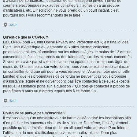
d’avatars personnalisés, l’utilisation de la messagerie privée, l’envoi de
courriers électroniques aux autres utilisateurs, l’adhésion à un groupe
d’utilisateurs, etc. L’inscription ne vous prend qu’un court instant, c’est
pourquoi nous vous recommandons de le faire.
Haut
Qu’est-ce que la COPPA ?
La COPPA (pour « Child Online Privacy and Protection Act ») est une loi des
États-Unis d’Amérique qui demande aux sites internet collectant
potentiellement des informations sur les mineurs âgés de moins de 13 ans un
consentement écrit des parents ou des tuteurs légaux des mineurs concernés.
Si vous ne savez pas si cette loi s’applique également aux mineurs âgés de
moins de 13 ans inscrits sur votre forum, nous vous conseillons de contacter
un conseiller juridique qui pourra vous renseigner. Veuillez noter que phpBB
Limited et que les propriétaires de ce forum ne peuvent pas vous proposer
d’assistance légale et ne doivent donc pas être contactés à ce sujet, excepté
lorsque l’assistance porte sur la question « Qui dois-je contacter à propos de
problèmes d’abus ou d’ordres légaux liés à ce forum ? ».
Haut
Pourquoi ne puis-je pas m’inscrire ?
Il est possible qu’un administrateur du forum ait désactivé les inscriptions afin
d’empêcher les nouveaux visiteurs de s’inscrire. De même, il est également
possible qu’un administrateur du forum ait banni votre adresse IP ou interdit
l’utilisation du nom d’utilisateur que vous souhaitez utiliser. Pour plus