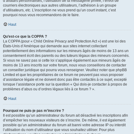
d’avatars personnalisés, l’utilisation de la messagerie privée, l’envoi de
courriers électroniques aux autres utilisateurs, l’adhésion à un groupe
d’utilisateurs, etc. L’inscription ne vous prend qu’un court instant, c’est
pourquoi nous vous recommandons de le faire.
Haut
Qu’est-ce que la COPPA ?
La COPPA (pour « Child Online Privacy and Protection Act ») est une loi des
États-Unis d’Amérique qui demande aux sites internet collectant
potentiellement des informations sur les mineurs âgés de moins de 13 ans un
consentement écrit des parents ou des tuteurs légaux des mineurs concernés.
Si vous ne savez pas si cette loi s’applique également aux mineurs âgés de
moins de 13 ans inscrits sur votre forum, nous vous conseillons de contacter
un conseiller juridique qui pourra vous renseigner. Veuillez noter que phpBB
Limited et que les propriétaires de ce forum ne peuvent pas vous proposer
d’assistance légale et ne doivent donc pas être contactés à ce sujet, excepté
lorsque l’assistance porte sur la question « Qui dois-je contacter à propos de
problèmes d’abus ou d’ordres légaux liés à ce forum ? ».
Haut
Pourquoi ne puis-je pas m’inscrire ?
Il est possible qu’un administrateur du forum ait désactivé les inscriptions afin
d’empêcher les nouveaux visiteurs de s’inscrire. De même, il est également
possible qu’un administrateur du forum ait banni votre adresse IP ou interdit
l’utilisation du nom d’utilisateur que vous souhaitez utiliser. Pour plus