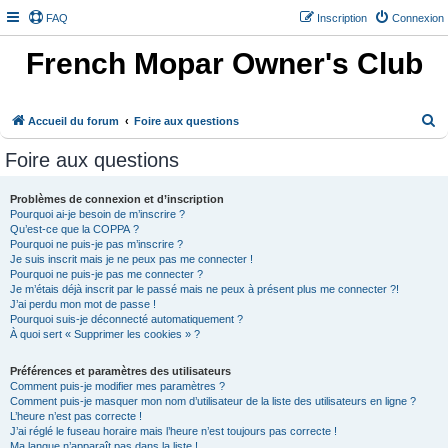
FAQ
Inscription
Connexion
French Mopar Owner's Club
R
Accueil du forum
Foire aux questions
e
Foire aux questions
c
h
Problèmes de connexion et d’inscription
Pourquoi ai-je besoin de m’inscrire ?
e
Qu’est-ce que la COPPA ?
r
Pourquoi ne puis-je pas m’inscrire ?
Je suis inscrit mais je ne peux pas me connecter !
c
Pourquoi ne puis-je pas me connecter ?
h
Je m’étais déjà inscrit par le passé mais ne peux à présent plus me connecter ?!
J’ai perdu mon mot de passe !
e
Pourquoi suis-je déconnecté automatiquement ?
À quoi sert « Supprimer les cookies » ?
r
Préférences et paramètres des utilisateurs
Comment puis-je modifier mes paramètres ?
Comment puis-je masquer mon nom d’utilisateur de la liste des utilisateurs en ligne ?
L’heure n’est pas correcte !
J’ai réglé le fuseau horaire mais l’heure n’est toujours pas correcte !
Ma langue n’apparaît pas dans la liste !