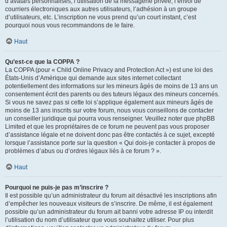
d’avatars personnalisés, l’utilisation de la messagerie privée, l’envoi de
courriers électroniques aux autres utilisateurs, l’adhésion à un groupe
d’utilisateurs, etc. L’inscription ne vous prend qu’un court instant, c’est
pourquoi nous vous recommandons de le faire.
Haut
Qu’est-ce que la COPPA ?
La COPPA (pour « Child Online Privacy and Protection Act ») est une loi des
États-Unis d’Amérique qui demande aux sites internet collectant
potentiellement des informations sur les mineurs âgés de moins de 13 ans un
consentement écrit des parents ou des tuteurs légaux des mineurs concernés.
Si vous ne savez pas si cette loi s’applique également aux mineurs âgés de
moins de 13 ans inscrits sur votre forum, nous vous conseillons de contacter
un conseiller juridique qui pourra vous renseigner. Veuillez noter que phpBB
Limited et que les propriétaires de ce forum ne peuvent pas vous proposer
d’assistance légale et ne doivent donc pas être contactés à ce sujet, excepté
lorsque l’assistance porte sur la question « Qui dois-je contacter à propos de
problèmes d’abus ou d’ordres légaux liés à ce forum ? ».
Haut
Pourquoi ne puis-je pas m’inscrire ?
Il est possible qu’un administrateur du forum ait désactivé les inscriptions afin
d’empêcher les nouveaux visiteurs de s’inscrire. De même, il est également
possible qu’un administrateur du forum ait banni votre adresse IP ou interdit
l’utilisation du nom d’utilisateur que vous souhaitez utiliser. Pour plus