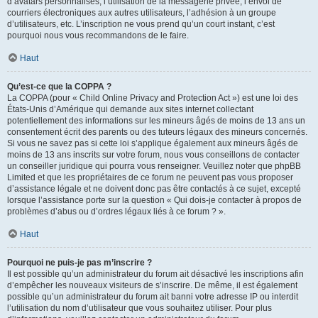
d’avatars personnalisés, l’utilisation de la messagerie privée, l’envoi de
courriers électroniques aux autres utilisateurs, l’adhésion à un groupe
d’utilisateurs, etc. L’inscription ne vous prend qu’un court instant, c’est
pourquoi nous vous recommandons de le faire.
Haut
Qu’est-ce que la COPPA ?
La COPPA (pour « Child Online Privacy and Protection Act ») est une loi des
États-Unis d’Amérique qui demande aux sites internet collectant
potentiellement des informations sur les mineurs âgés de moins de 13 ans un
consentement écrit des parents ou des tuteurs légaux des mineurs concernés.
Si vous ne savez pas si cette loi s’applique également aux mineurs âgés de
moins de 13 ans inscrits sur votre forum, nous vous conseillons de contacter
un conseiller juridique qui pourra vous renseigner. Veuillez noter que phpBB
Limited et que les propriétaires de ce forum ne peuvent pas vous proposer
d’assistance légale et ne doivent donc pas être contactés à ce sujet, excepté
lorsque l’assistance porte sur la question « Qui dois-je contacter à propos de
problèmes d’abus ou d’ordres légaux liés à ce forum ? ».
Haut
Pourquoi ne puis-je pas m’inscrire ?
Il est possible qu’un administrateur du forum ait désactivé les inscriptions afin
d’empêcher les nouveaux visiteurs de s’inscrire. De même, il est également
possible qu’un administrateur du forum ait banni votre adresse IP ou interdit
l’utilisation du nom d’utilisateur que vous souhaitez utiliser. Pour plus