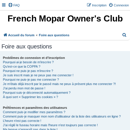
FAQ
Inscription
Connexion
French Mopar Owner's Club
R
Accueil du forum
Foire aux questions
e
Foire aux questions
c
h
Problèmes de connexion et d’inscription
Pourquoi ai-je besoin de m’inscrire ?
e
Qu’est-ce que la COPPA ?
r
Pourquoi ne puis-je pas m’inscrire ?
Je suis inscrit mais je ne peux pas me connecter !
c
Pourquoi ne puis-je pas me connecter ?
h
Je m’étais déjà inscrit par le passé mais ne peux à présent plus me connecter ?!
J’ai perdu mon mot de passe !
e
Pourquoi suis-je déconnecté automatiquement ?
À quoi sert « Supprimer les cookies » ?
r
Préférences et paramètres des utilisateurs
Comment puis-je modifier mes paramètres ?
Comment puis-je masquer mon nom d’utilisateur de la liste des utilisateurs en ligne ?
L’heure n’est pas correcte !
J’ai réglé le fuseau horaire mais l’heure n’est toujours pas correcte !
Ma langue n’apparaît pas dans la liste !