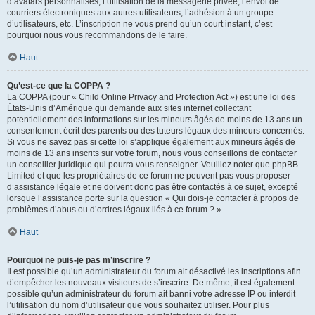
d’avatars personnalisés, l’utilisation de la messagerie privée, l’envoi de
courriers électroniques aux autres utilisateurs, l’adhésion à un groupe
d’utilisateurs, etc. L’inscription ne vous prend qu’un court instant, c’est
pourquoi nous vous recommandons de le faire.
Haut
Qu’est-ce que la COPPA ?
La COPPA (pour « Child Online Privacy and Protection Act ») est une loi des
États-Unis d’Amérique qui demande aux sites internet collectant
potentiellement des informations sur les mineurs âgés de moins de 13 ans un
consentement écrit des parents ou des tuteurs légaux des mineurs concernés.
Si vous ne savez pas si cette loi s’applique également aux mineurs âgés de
moins de 13 ans inscrits sur votre forum, nous vous conseillons de contacter
un conseiller juridique qui pourra vous renseigner. Veuillez noter que phpBB
Limited et que les propriétaires de ce forum ne peuvent pas vous proposer
d’assistance légale et ne doivent donc pas être contactés à ce sujet, excepté
lorsque l’assistance porte sur la question « Qui dois-je contacter à propos de
problèmes d’abus ou d’ordres légaux liés à ce forum ? ».
Haut
Pourquoi ne puis-je pas m’inscrire ?
Il est possible qu’un administrateur du forum ait désactivé les inscriptions afin
d’empêcher les nouveaux visiteurs de s’inscrire. De même, il est également
possible qu’un administrateur du forum ait banni votre adresse IP ou interdit
l’utilisation du nom d’utilisateur que vous souhaitez utiliser. Pour plus