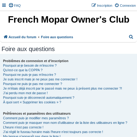
FAQ
Inscription
Connexion
French Mopar Owner's Club
R
Accueil du forum
Foire aux questions
e
Foire aux questions
c
h
Problèmes de connexion et d’inscription
Pourquoi ai-je besoin de m’inscrire ?
e
Qu’est-ce que la COPPA ?
r
Pourquoi ne puis-je pas m’inscrire ?
Je suis inscrit mais je ne peux pas me connecter !
c
Pourquoi ne puis-je pas me connecter ?
h
Je m’étais déjà inscrit par le passé mais ne peux à présent plus me connecter ?!
J’ai perdu mon mot de passe !
e
Pourquoi suis-je déconnecté automatiquement ?
À quoi sert « Supprimer les cookies » ?
r
Préférences et paramètres des utilisateurs
Comment puis-je modifier mes paramètres ?
Comment puis-je masquer mon nom d’utilisateur de la liste des utilisateurs en ligne ?
L’heure n’est pas correcte !
J’ai réglé le fuseau horaire mais l’heure n’est toujours pas correcte !
Ma langue n’apparaît pas dans la liste !