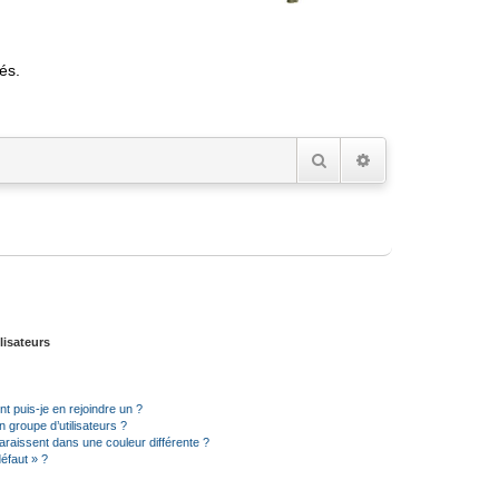
és.
Rechercher
Recherche avancée
lisateurs
t puis-je en rejoindre un ?
 groupe d’utilisateurs ?
araissent dans une couleur différente ?
défaut » ?