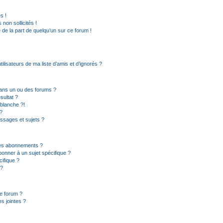
s !
non sollicités !
e de la part de quelqu’un sur ce forum !
lisateurs de ma liste d’amis et d’ignorés ?
ans un ou des forums ?
sultat ?
blanche ?!
?
ssages et sujets ?
t les abonnements ?
onner à un sujet spécifique ?
ifique ?
 ?
ce forum ?
s jointes ?