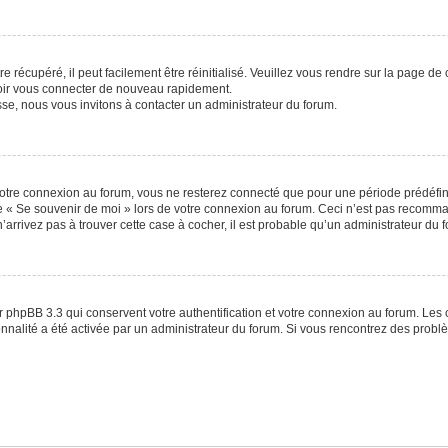
 récupéré, il peut facilement être réinitialisé. Veuillez vous rendre sur la page de
voir vous connecter de nouveau rapidement.
sse, nous vous invitons à contacter un administrateur du forum.
otre connexion au forum, vous ne resterez connecté que pour une période prédéfinie
se « Se souvenir de moi » lors de votre connexion au forum. Ceci n’est pas recomm
’arrivez pas à trouver cette case à cocher, il est probable qu’un administrateur du fo
 phpBB 3.3 qui conservent votre authentification et votre connexion au forum. Les 
tionnalité a été activée par un administrateur du forum. Si vous rencontrez des pro