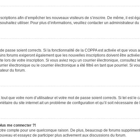
inscriptions afin d’empêcher les nouveaux visiteurs de s’inscrire. De même, il est é
s souhaitez utiliser. Pour plus d’informations, veuillez contacter un administrateur du
t de passe soient corrects. Si la fonctionnalité de la COPPA est activée et que vous 
ains forums exigeront également que les nouvelles inscriptions doivent être activée
te lors de votre inscription. Si vous aviez reçu un courrier électronique, consultez l
r électronique ou le courrier électronique a été filtré en tant que pourriel. Si vo
rateur du forum.
out que votre nom d’utilisateur et votre mot de passe soient corrects. Si tel est le
iétaire du site internet ait un problème de configuration et qu’il soit nécessaire de l
 plus me connecter ?!
votre compte pour une quelconque raison. De plus, beaucoup de forums suppriment pér
 nouveau et essayez de participer plus activement aux discussions du forum.