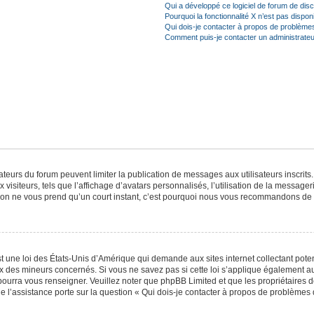
Qui a développé ce logiciel de forum de dis
Pourquoi la fonctionnalité X n’est pas dispon
Qui dois-je contacter à propos de problèmes
Comment puis-je contacter un administrateu
trateurs du forum peuvent limiter la publication de messages aux utilisateurs inscri
visiteurs, tels que l’affichage d’avatars personnalisés, l’utilisation de la messager
ription ne vous prend qu’un court instant, c’est pourquoi nous vous recommandons de l
t une loi des États-Unis d’Amérique qui demande aux sites internet collectant pot
 des mineurs concernés. Si vous ne savez pas si cette loi s’applique également au
 pourra vous renseigner. Veuillez noter que phpBB Limited et que les propriétaires
ue l’assistance porte sur la question « Qui dois-je contacter à propos de problèmes 