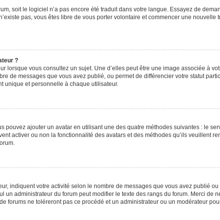
orum, soit le logiciel n’a pas encore été traduit dans votre langue. Essayez de deman
 n’existe pas, vous êtes libre de vous porter volontaire et commencer une nouvelle t
ateur ?
ur lorsque vous consultez un sujet. Une d’elles peut être une image associée à vo
mbre de messages que vous avez publié, ou permet de différencier votre statut parti
 unique et personnelle à chaque utilisateur.
ous pouvez ajouter un avatar en utilisant une des quatre méthodes suivantes : le serv
ent activer ou non la fonctionnalité des avatars et des méthodes qu’ils veuillent ren
forum.
ur, indiquent votre activité selon le nombre de messages que vous avez publié ou id
eul un administrateur du forum peut modifier le texte des rangs du forum. Merci de 
de forums ne toléreront pas ce procédé et un administrateur ou un modérateur pou