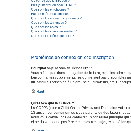
Qu’est-ce que le BBCode ?
Puis-je insérer du code HTML ?
Que sont les émoticônes ?
Puis-je insérer des images ?
Que sont les annonces générales ?
Que sont les annonces ?
Que sont les notes ?
Que sont les sujets verrouillés ?
Que sont les icônes de sujet ?
Problèmes de connexion et d’inscription
Pourquoi ai-je besoin de m’inscrire ?
Vous n’êtes pas dans l’obligation de le faire, mais les adminis
fonctionnalités supplémentaires qui ne sont pas disponibles aux 
utilisateurs, l’adhésion à un groupe d’utilisateurs, etc. L’insc
Haut
Qu’est-ce que la COPPA ?
La COPPA (pour « Child Online Privacy and Protection Act ») es
13 ans un consentement écrit des parents ou des tuteurs légaux
nous vous conseillons de contacter un conseiller juridique qui
et ne doivent donc pas être contactés à ce sujet, excepté lorsq