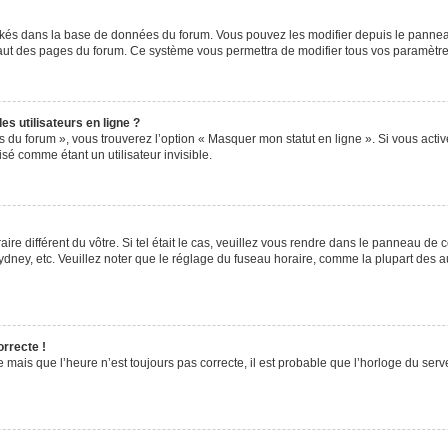
ockés dans la base de données du forum. Vous pouvez les modifier depuis le panneau 
haut des pages du forum. Ce système vous permettra de modifier tous vos paramètre
s utilisateurs en ligne ?
s du forum », vous trouverez l’option « Masquer mon statut en ligne ». Si vous activ
é comme étant un utilisateur invisible.
aire différent du vôtre. Si tel était le cas, veuillez vous rendre dans le panneau de co
ey, etc. Veuillez noter que le réglage du fuseau horaire, comme la plupart des autr
orrecte !
 mais que l’heure n’est toujours pas correcte, il est probable que l’horloge du serve