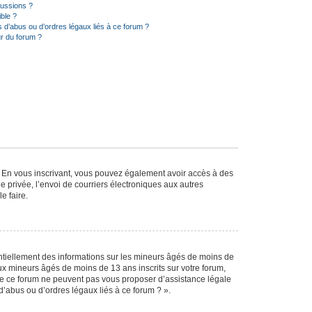
cussions ?
ible ?
 d’abus ou d’ordres légaux liés à ce forum ?
r du forum ?
ts. En vous inscrivant, vous pouvez également avoir accès à des
ie privée, l’envoi de courriers électroniques aux autres
e faire.
entiellement des informations sur les mineurs âgés de moins de
x mineurs âgés de moins de 13 ans inscrits sur votre forum,
 de ce forum ne peuvent pas vous proposer d’assistance légale
d’abus ou d’ordres légaux liés à ce forum ? ».