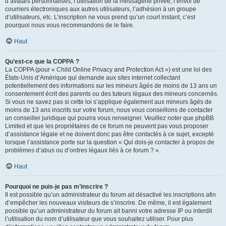
d’avatars personnalisés, l’utilisation de la messagerie privée, l’envoi de
courriers électroniques aux autres utilisateurs, l’adhésion à un groupe
d’utilisateurs, etc. L’inscription ne vous prend qu’un court instant, c’est
pourquoi nous vous recommandons de le faire.
Haut
Qu’est-ce que la COPPA ?
La COPPA (pour « Child Online Privacy and Protection Act ») est une loi des
États-Unis d’Amérique qui demande aux sites internet collectant
potentiellement des informations sur les mineurs âgés de moins de 13 ans un
consentement écrit des parents ou des tuteurs légaux des mineurs concernés.
Si vous ne savez pas si cette loi s’applique également aux mineurs âgés de
moins de 13 ans inscrits sur votre forum, nous vous conseillons de contacter
un conseiller juridique qui pourra vous renseigner. Veuillez noter que phpBB
Limited et que les propriétaires de ce forum ne peuvent pas vous proposer
d’assistance légale et ne doivent donc pas être contactés à ce sujet, excepté
lorsque l’assistance porte sur la question « Qui dois-je contacter à propos de
problèmes d’abus ou d’ordres légaux liés à ce forum ? ».
Haut
Pourquoi ne puis-je pas m’inscrire ?
Il est possible qu’un administrateur du forum ait désactivé les inscriptions afin
d’empêcher les nouveaux visiteurs de s’inscrire. De même, il est également
possible qu’un administrateur du forum ait banni votre adresse IP ou interdit
l’utilisation du nom d’utilisateur que vous souhaitez utiliser. Pour plus