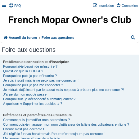
FAQ
Inscription
Connexion
French Mopar Owner's Club
R
Accueil du forum
Foire aux questions
e
Foire aux questions
c
h
Problèmes de connexion et d’inscription
Pourquoi ai-je besoin de m’inscrire ?
e
Qu’est-ce que la COPPA ?
r
Pourquoi ne puis-je pas m’inscrire ?
Je suis inscrit mais je ne peux pas me connecter !
c
Pourquoi ne puis-je pas me connecter ?
h
Je m’étais déjà inscrit par le passé mais ne peux à présent plus me connecter ?!
J’ai perdu mon mot de passe !
e
Pourquoi suis-je déconnecté automatiquement ?
À quoi sert « Supprimer les cookies » ?
r
Préférences et paramètres des utilisateurs
Comment puis-je modifier mes paramètres ?
Comment puis-je masquer mon nom d’utilisateur de la liste des utilisateurs en ligne ?
L’heure n’est pas correcte !
J’ai réglé le fuseau horaire mais l’heure n’est toujours pas correcte !
Ma langue n’apparaît pas dans la liste !