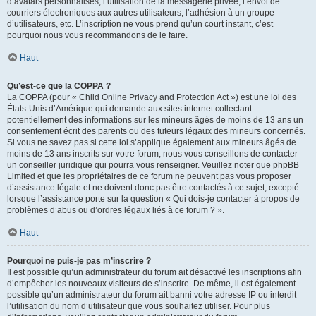
d’avatars personnalisés, l’utilisation de la messagerie privée, l’envoi de
courriers électroniques aux autres utilisateurs, l’adhésion à un groupe
d’utilisateurs, etc. L’inscription ne vous prend qu’un court instant, c’est
pourquoi nous vous recommandons de le faire.
Haut
Qu’est-ce que la COPPA ?
La COPPA (pour « Child Online Privacy and Protection Act ») est une loi des
États-Unis d’Amérique qui demande aux sites internet collectant
potentiellement des informations sur les mineurs âgés de moins de 13 ans un
consentement écrit des parents ou des tuteurs légaux des mineurs concernés.
Si vous ne savez pas si cette loi s’applique également aux mineurs âgés de
moins de 13 ans inscrits sur votre forum, nous vous conseillons de contacter
un conseiller juridique qui pourra vous renseigner. Veuillez noter que phpBB
Limited et que les propriétaires de ce forum ne peuvent pas vous proposer
d’assistance légale et ne doivent donc pas être contactés à ce sujet, excepté
lorsque l’assistance porte sur la question « Qui dois-je contacter à propos de
problèmes d’abus ou d’ordres légaux liés à ce forum ? ».
Haut
Pourquoi ne puis-je pas m’inscrire ?
Il est possible qu’un administrateur du forum ait désactivé les inscriptions afin
d’empêcher les nouveaux visiteurs de s’inscrire. De même, il est également
possible qu’un administrateur du forum ait banni votre adresse IP ou interdit
l’utilisation du nom d’utilisateur que vous souhaitez utiliser. Pour plus