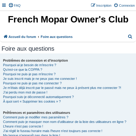
FAQ
Inscription
Connexion
French Mopar Owner's Club
R
Accueil du forum
Foire aux questions
e
Foire aux questions
c
h
Problèmes de connexion et d’inscription
Pourquoi ai-je besoin de m’inscrire ?
e
Qu’est-ce que la COPPA ?
r
Pourquoi ne puis-je pas m’inscrire ?
Je suis inscrit mais je ne peux pas me connecter !
c
Pourquoi ne puis-je pas me connecter ?
h
Je m’étais déjà inscrit par le passé mais ne peux à présent plus me connecter ?!
J’ai perdu mon mot de passe !
e
Pourquoi suis-je déconnecté automatiquement ?
À quoi sert « Supprimer les cookies » ?
r
Préférences et paramètres des utilisateurs
Comment puis-je modifier mes paramètres ?
Comment puis-je masquer mon nom d’utilisateur de la liste des utilisateurs en ligne ?
L’heure n’est pas correcte !
J’ai réglé le fuseau horaire mais l’heure n’est toujours pas correcte !
Ma langue n’apparaît pas dans la liste !