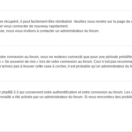
 récupéré, il peut facilement être réinitialisé. Veuillez vous rendre sur la page de
voir vous connecter de nouveau rapidement.
sse, nous vous invitons à contacter un administrateur du forum.
otre connexion au forum, vous ne resterez connecté que pour une période prédéfinie
se « Se souvenir de moi » lors de votre connexion au forum. Ceci n’est pas recomm
’arrivez pas à trouver cette case à cocher, il est probable qu’un administrateur du fo
 phpBB 3.3 qui conservent votre authentification et votre connexion au forum. Les 
tionnalité a été activée par un administrateur du forum. Si vous rencontrez des pro