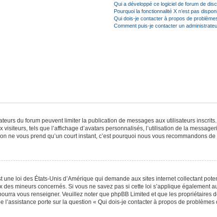
Qui a développé ce logiciel de forum de dis
Pourquoi la fonctionnalité X n’est pas dispon
Qui dois-je contacter à propos de problèmes
Comment puis-je contacter un administrateu
trateurs du forum peuvent limiter la publication de messages aux utilisateurs inscri
visiteurs, tels que l’affichage d’avatars personnalisés, l’utilisation de la messager
ription ne vous prend qu’un court instant, c’est pourquoi nous vous recommandons de l
t une loi des États-Unis d’Amérique qui demande aux sites internet collectant pot
 des mineurs concernés. Si vous ne savez pas si cette loi s’applique également au
 pourra vous renseigner. Veuillez noter que phpBB Limited et que les propriétaires
ue l’assistance porte sur la question « Qui dois-je contacter à propos de problèmes 