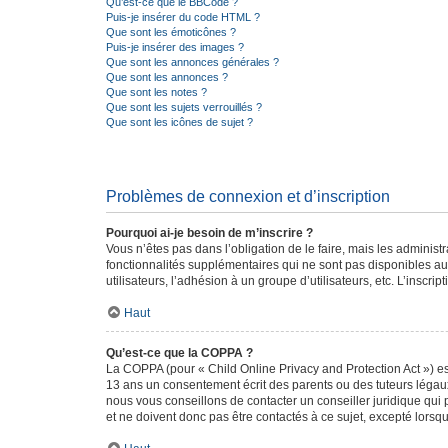
Qu’est-ce que le BBCode ?
Puis-je insérer du code HTML ?
Que sont les émoticônes ?
Puis-je insérer des images ?
Que sont les annonces générales ?
Que sont les annonces ?
Que sont les notes ?
Que sont les sujets verrouillés ?
Que sont les icônes de sujet ?
Problèmes de connexion et d’inscription
Pourquoi ai-je besoin de m’inscrire ?
Vous n’êtes pas dans l’obligation de le faire, mais les adminis
fonctionnalités supplémentaires qui ne sont pas disponibles aux 
utilisateurs, l’adhésion à un groupe d’utilisateurs, etc. L’insc
Haut
Qu’est-ce que la COPPA ?
La COPPA (pour « Child Online Privacy and Protection Act ») es
13 ans un consentement écrit des parents ou des tuteurs légaux
nous vous conseillons de contacter un conseiller juridique qui
et ne doivent donc pas être contactés à ce sujet, excepté lorsq