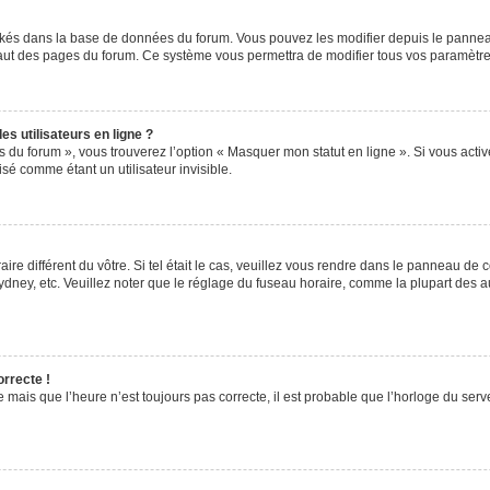
ockés dans la base de données du forum. Vous pouvez les modifier depuis le panneau 
haut des pages du forum. Ce système vous permettra de modifier tous vos paramètre
s utilisateurs en ligne ?
s du forum », vous trouverez l’option « Masquer mon statut en ligne ». Si vous activ
é comme étant un utilisateur invisible.
aire différent du vôtre. Si tel était le cas, veuillez vous rendre dans le panneau de co
ey, etc. Veuillez noter que le réglage du fuseau horaire, comme la plupart des autr
orrecte !
 mais que l’heure n’est toujours pas correcte, il est probable que l’horloge du serve