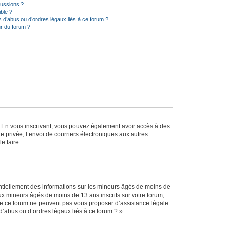
cussions ?
ible ?
 d’abus ou d’ordres légaux liés à ce forum ?
r du forum ?
ts. En vous inscrivant, vous pouvez également avoir accès à des
ie privée, l’envoi de courriers électroniques aux autres
e faire.
entiellement des informations sur les mineurs âgés de moins de
x mineurs âgés de moins de 13 ans inscrits sur votre forum,
 de ce forum ne peuvent pas vous proposer d’assistance légale
d’abus ou d’ordres légaux liés à ce forum ? ».