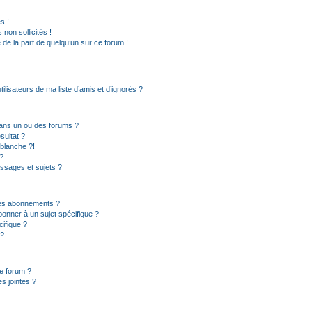
s !
non sollicités !
e de la part de quelqu’un sur ce forum !
lisateurs de ma liste d’amis et d’ignorés ?
ans un ou des forums ?
sultat ?
blanche ?!
?
ssages et sujets ?
t les abonnements ?
onner à un sujet spécifique ?
ifique ?
 ?
ce forum ?
s jointes ?