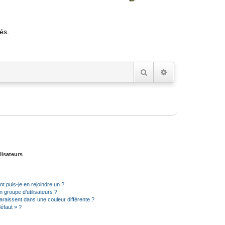
és.
Rechercher
Recherche avancée
lisateurs
t puis-je en rejoindre un ?
 groupe d’utilisateurs ?
araissent dans une couleur différente ?
défaut » ?