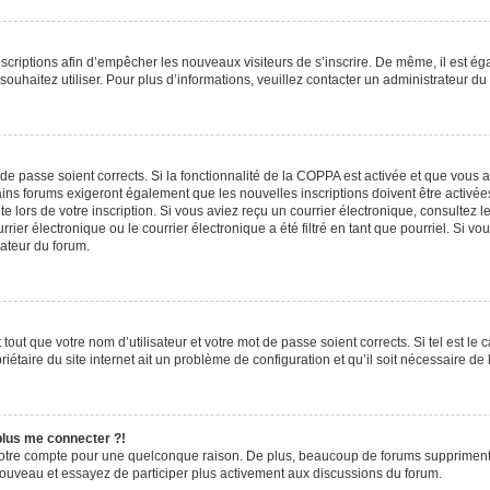
inscriptions afin d’empêcher les nouveaux visiteurs de s’inscrire. De même, il est é
s souhaitez utiliser. Pour plus d’informations, veuillez contacter un administrateur du
t de passe soient corrects. Si la fonctionnalité de la COPPA est activée et que vous 
ains forums exigeront également que les nouvelles inscriptions doivent être activée
te lors de votre inscription. Si vous aviez reçu un courrier électronique, consultez l
r électronique ou le courrier électronique a été filtré en tant que pourriel. Si vo
rateur du forum.
out que votre nom d’utilisateur et votre mot de passe soient corrects. Si tel est le
iétaire du site internet ait un problème de configuration et qu’il soit nécessaire de l
 plus me connecter ?!
votre compte pour une quelconque raison. De plus, beaucoup de forums suppriment pér
 nouveau et essayez de participer plus activement aux discussions du forum.