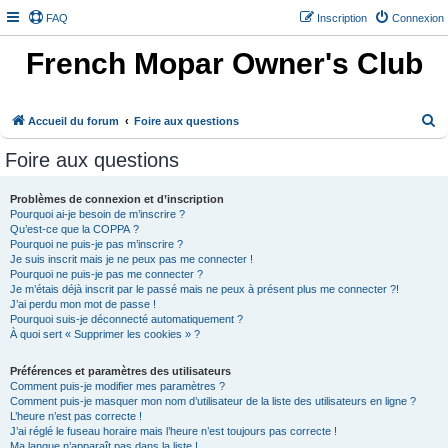
FAQ
Inscription
Connexion
French Mopar Owner's Club
R
Accueil du forum
Foire aux questions
e
Foire aux questions
c
h
Problèmes de connexion et d’inscription
Pourquoi ai-je besoin de m’inscrire ?
e
Qu’est-ce que la COPPA ?
r
Pourquoi ne puis-je pas m’inscrire ?
Je suis inscrit mais je ne peux pas me connecter !
c
Pourquoi ne puis-je pas me connecter ?
h
Je m’étais déjà inscrit par le passé mais ne peux à présent plus me connecter ?!
J’ai perdu mon mot de passe !
e
Pourquoi suis-je déconnecté automatiquement ?
À quoi sert « Supprimer les cookies » ?
r
Préférences et paramètres des utilisateurs
Comment puis-je modifier mes paramètres ?
Comment puis-je masquer mon nom d’utilisateur de la liste des utilisateurs en ligne ?
L’heure n’est pas correcte !
J’ai réglé le fuseau horaire mais l’heure n’est toujours pas correcte !
Ma langue n’apparaît pas dans la liste !