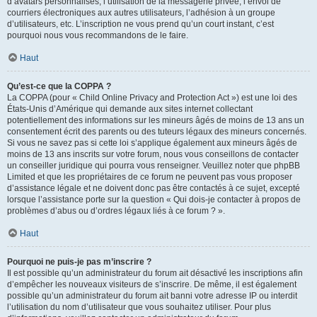
d’avatars personnalisés, l’utilisation de la messagerie privée, l’envoi de
courriers électroniques aux autres utilisateurs, l’adhésion à un groupe
d’utilisateurs, etc. L’inscription ne vous prend qu’un court instant, c’est
pourquoi nous vous recommandons de le faire.
Haut
Qu’est-ce que la COPPA ?
La COPPA (pour « Child Online Privacy and Protection Act ») est une loi des
États-Unis d’Amérique qui demande aux sites internet collectant
potentiellement des informations sur les mineurs âgés de moins de 13 ans un
consentement écrit des parents ou des tuteurs légaux des mineurs concernés.
Si vous ne savez pas si cette loi s’applique également aux mineurs âgés de
moins de 13 ans inscrits sur votre forum, nous vous conseillons de contacter
un conseiller juridique qui pourra vous renseigner. Veuillez noter que phpBB
Limited et que les propriétaires de ce forum ne peuvent pas vous proposer
d’assistance légale et ne doivent donc pas être contactés à ce sujet, excepté
lorsque l’assistance porte sur la question « Qui dois-je contacter à propos de
problèmes d’abus ou d’ordres légaux liés à ce forum ? ».
Haut
Pourquoi ne puis-je pas m’inscrire ?
Il est possible qu’un administrateur du forum ait désactivé les inscriptions afin
d’empêcher les nouveaux visiteurs de s’inscrire. De même, il est également
possible qu’un administrateur du forum ait banni votre adresse IP ou interdit
l’utilisation du nom d’utilisateur que vous souhaitez utiliser. Pour plus