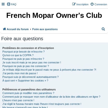
FAQ
Inscription
Connexion
French Mopar Owner's Club
R
Accueil du forum
Foire aux questions
e
Foire aux questions
c
h
Problèmes de connexion et d’inscription
Pourquoi ai-je besoin de m’inscrire ?
e
Qu’est-ce que la COPPA ?
r
Pourquoi ne puis-je pas m’inscrire ?
Je suis inscrit mais je ne peux pas me connecter !
c
Pourquoi ne puis-je pas me connecter ?
h
Je m’étais déjà inscrit par le passé mais ne peux à présent plus me connecter ?!
J’ai perdu mon mot de passe !
e
Pourquoi suis-je déconnecté automatiquement ?
À quoi sert « Supprimer les cookies » ?
r
Préférences et paramètres des utilisateurs
Comment puis-je modifier mes paramètres ?
Comment puis-je masquer mon nom d’utilisateur de la liste des utilisateurs en ligne ?
L’heure n’est pas correcte !
J’ai réglé le fuseau horaire mais l’heure n’est toujours pas correcte !
Ma langue n’apparaît pas dans la liste !