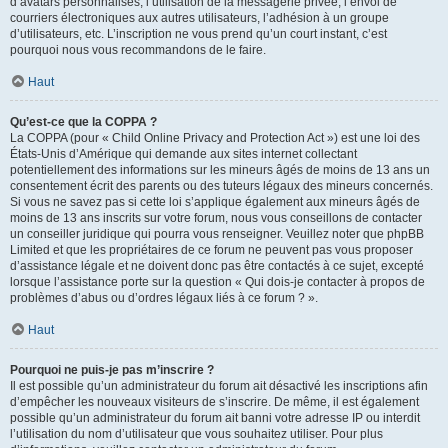
d’avatars personnalisés, l’utilisation de la messagerie privée, l’envoi de
courriers électroniques aux autres utilisateurs, l’adhésion à un groupe
d’utilisateurs, etc. L’inscription ne vous prend qu’un court instant, c’est
pourquoi nous vous recommandons de le faire.
Haut
Qu’est-ce que la COPPA ?
La COPPA (pour « Child Online Privacy and Protection Act ») est une loi des
États-Unis d’Amérique qui demande aux sites internet collectant
potentiellement des informations sur les mineurs âgés de moins de 13 ans un
consentement écrit des parents ou des tuteurs légaux des mineurs concernés.
Si vous ne savez pas si cette loi s’applique également aux mineurs âgés de
moins de 13 ans inscrits sur votre forum, nous vous conseillons de contacter
un conseiller juridique qui pourra vous renseigner. Veuillez noter que phpBB
Limited et que les propriétaires de ce forum ne peuvent pas vous proposer
d’assistance légale et ne doivent donc pas être contactés à ce sujet, excepté
lorsque l’assistance porte sur la question « Qui dois-je contacter à propos de
problèmes d’abus ou d’ordres légaux liés à ce forum ? ».
Haut
Pourquoi ne puis-je pas m’inscrire ?
Il est possible qu’un administrateur du forum ait désactivé les inscriptions afin
d’empêcher les nouveaux visiteurs de s’inscrire. De même, il est également
possible qu’un administrateur du forum ait banni votre adresse IP ou interdit
l’utilisation du nom d’utilisateur que vous souhaitez utiliser. Pour plus