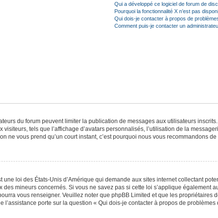
Qui a développé ce logiciel de forum de dis
Pourquoi la fonctionnalité X n’est pas dispon
Qui dois-je contacter à propos de problèmes
Comment puis-je contacter un administrateu
trateurs du forum peuvent limiter la publication de messages aux utilisateurs inscri
visiteurs, tels que l’affichage d’avatars personnalisés, l’utilisation de la messager
ription ne vous prend qu’un court instant, c’est pourquoi nous vous recommandons de l
t une loi des États-Unis d’Amérique qui demande aux sites internet collectant pot
 des mineurs concernés. Si vous ne savez pas si cette loi s’applique également au
 pourra vous renseigner. Veuillez noter que phpBB Limited et que les propriétaires
ue l’assistance porte sur la question « Qui dois-je contacter à propos de problèmes 