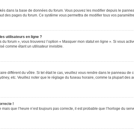
ockés dans la base de données du forum. Vous pouvez les modifier depuis le panneau 
haut des pages du forum. Ce système vous permettra de modifier tous vos paramètre
s utilisateurs en ligne ?
s du forum », vous trouverez l’option « Masquer mon statut en ligne ». Si vous activ
é comme étant un utilisateur invisible.
aire différent du vôtre. Si tel était le cas, veuillez vous rendre dans le panneau de co
ey, etc. Veuillez noter que le réglage du fuseau horaire, comme la plupart des autr
orrecte !
 mais que l’heure n’est toujours pas correcte, il est probable que l’horloge du serve