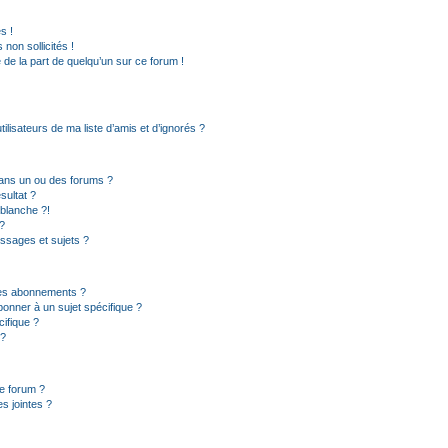
s !
non sollicités !
e de la part de quelqu’un sur ce forum !
lisateurs de ma liste d’amis et d’ignorés ?
ans un ou des forums ?
sultat ?
blanche ?!
?
ssages et sujets ?
t les abonnements ?
onner à un sujet spécifique ?
ifique ?
 ?
ce forum ?
s jointes ?