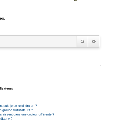
és.
Rechercher
Recherche avancée
lisateurs
t puis-je en rejoindre un ?
 groupe d’utilisateurs ?
araissent dans une couleur différente ?
défaut » ?