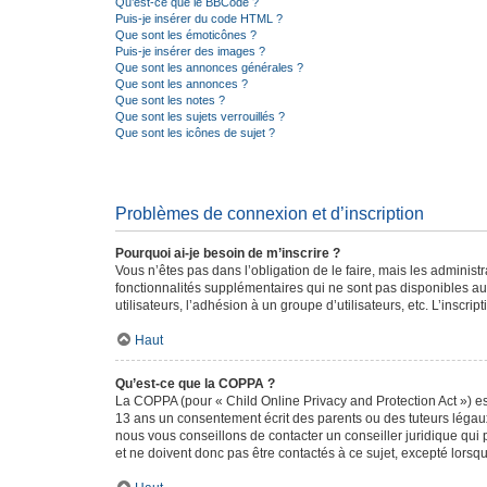
Qu’est-ce que le BBCode ?
Puis-je insérer du code HTML ?
Que sont les émoticônes ?
Puis-je insérer des images ?
Que sont les annonces générales ?
Que sont les annonces ?
Que sont les notes ?
Que sont les sujets verrouillés ?
Que sont les icônes de sujet ?
Problèmes de connexion et d’inscription
Pourquoi ai-je besoin de m’inscrire ?
Vous n’êtes pas dans l’obligation de le faire, mais les adminis
fonctionnalités supplémentaires qui ne sont pas disponibles aux 
utilisateurs, l’adhésion à un groupe d’utilisateurs, etc. L’insc
Haut
Qu’est-ce que la COPPA ?
La COPPA (pour « Child Online Privacy and Protection Act ») es
13 ans un consentement écrit des parents ou des tuteurs légaux
nous vous conseillons de contacter un conseiller juridique qui
et ne doivent donc pas être contactés à ce sujet, excepté lorsq