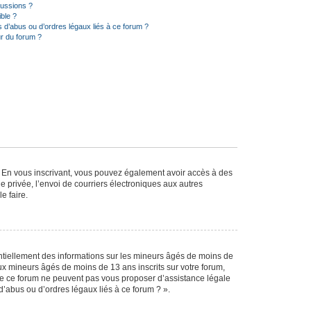
cussions ?
ible ?
 d’abus ou d’ordres légaux liés à ce forum ?
r du forum ?
ts. En vous inscrivant, vous pouvez également avoir accès à des
ie privée, l’envoi de courriers électroniques aux autres
e faire.
entiellement des informations sur les mineurs âgés de moins de
x mineurs âgés de moins de 13 ans inscrits sur votre forum,
 de ce forum ne peuvent pas vous proposer d’assistance légale
d’abus ou d’ordres légaux liés à ce forum ? ».