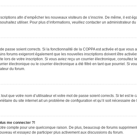
inscriptions afin d’empêcher les nouveaux visiteurs de s’inscrire. De même, il est é
s souhaitez utiliser. Pour plus d’informations, veuillez contacter un administrateur du
t de passe soient corrects. Si la fonctionnalité de la COPPA est activée et que vous 
ains forums exigeront également que les nouvelles inscriptions doivent être activée
te lors de votre inscription. Si vous aviez reçu un courrier électronique, consultez l
r électronique ou le courrier électronique a été filtré en tant que pourriel. Si vo
rateur du forum.
out que votre nom d’utilisateur et votre mot de passe soient corrects. Si tel est le
iétaire du site internet ait un problème de configuration et qu’il soit nécessaire de l
 plus me connecter ?!
votre compte pour une quelconque raison. De plus, beaucoup de forums suppriment pér
 nouveau et essayez de participer plus activement aux discussions du forum.