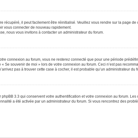
 récupéré, il peut facilement être réinitialisé. Veuillez vous rendre sur la page de
voir vous connecter de nouveau rapidement.
sse, nous vous invitons à contacter un administrateur du forum.
otre connexion au forum, vous ne resterez connecté que pour une période prédéfinie
se « Se souvenir de moi » lors de votre connexion au forum. Ceci n’est pas recomm
’arrivez pas à trouver cette case à cocher, il est probable qu’un administrateur du fo
 phpBB 3.3 qui conservent votre authentification et votre connexion au forum. Les 
tionnalité a été activée par un administrateur du forum. Si vous rencontrez des pro