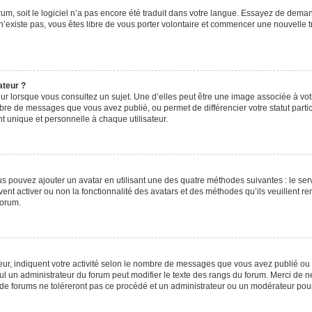
orum, soit le logiciel n’a pas encore été traduit dans votre langue. Essayez de deman
 n’existe pas, vous êtes libre de vous porter volontaire et commencer une nouvelle t
ateur ?
ur lorsque vous consultez un sujet. Une d’elles peut être une image associée à vo
mbre de messages que vous avez publié, ou permet de différencier votre statut parti
 unique et personnelle à chaque utilisateur.
ous pouvez ajouter un avatar en utilisant une des quatre méthodes suivantes : le serv
ent activer ou non la fonctionnalité des avatars et des méthodes qu’ils veuillent ren
forum.
ur, indiquent votre activité selon le nombre de messages que vous avez publié ou id
eul un administrateur du forum peut modifier le texte des rangs du forum. Merci de 
de forums ne toléreront pas ce procédé et un administrateur ou un modérateur pou